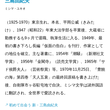
三島由紀夫
ミシマ・ユキオ
（1925-1970）東京生れ。本名、平岡公威（きみた
け）。1947（昭和22）年東大法学部を卒業後、大蔵省に
勤務するも9ヶ月で退職、執筆生活に入る。1949年、最
初の書き下ろし長編『仮面の告白』を刊行、作家として
の地位を確立。主な著書に、1954年『潮騒』（新潮社文
学賞）、1956年『金閣寺』（読売文学賞）、1965年『サ
ド侯爵夫人』（芸術祭賞）等。1970年11月25日、『豊饒
の海』第四巻「天人五衰」の最終回原稿を書き上げた
後、自衛隊市ヶ谷駐屯地で自決。ミシマ文学は諸外国語
に翻訳され、全世界で愛読される。
初めて出会う 新・三島由紀夫