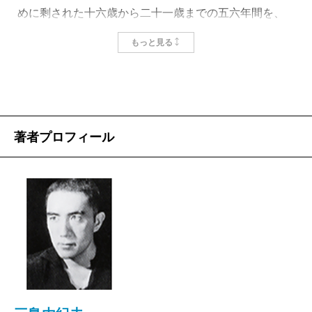
めに剩された十六歳から二十一歳までの五六年間を、
戦乱の混乱の裡に送った。
もっと見る
輓近の評論家 R・M・アルベレースのよると、第一次
大戦後におけるフランス文学の「有毒な絢爛たる」青
年期の時代、無秩序と独創性と非合理主義とシニスム
の時代、「青年の小説」が一世を風靡した時代は、千
著者プロフィール
九百年の知的革命の当然の帰結だというのである。
（本書310ぺージ）