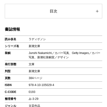
目次
書誌情報
読み仮名
ラディゲノシ
シリーズ名
新潮文庫
装幀
Junshi Nakamichi／カバー写真、Getty Images／カバー
写真、新潮社装幀室／デザイン
発行形態
文庫
判型
新潮文庫
頁数
384ページ
ISBN
978-4-10-105029-4
C-CODE
0193
整理番号
み-3-29
ジャンル
文芸作品