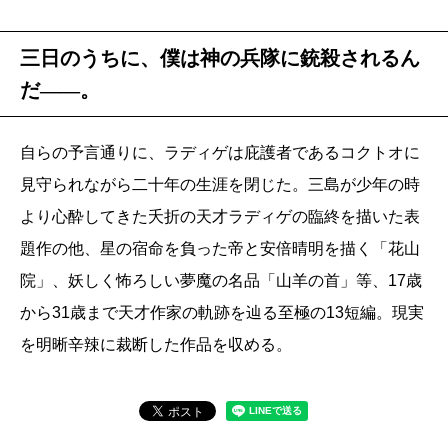
三日のうちに、僕は神の兵隊に銃殺されるん
だ――。
自らの予言通りに、ラディゲは庇護者であるコクトオに
見守られながら二十年の生涯を閉じた。三島が少年の時
より心酔してきた夭折の天才ラディゲの臨終を描いた表
題作の他、星の宿命を負った帝と安倍晴明を描く「花山
院」、妖しく怖ろしい夢魔の名品「山羊の首」等、17歳
から31歳まで天才作家の軌跡を辿る至極の13短編。現実
を明晰辛辣に裁断した作品を収める。