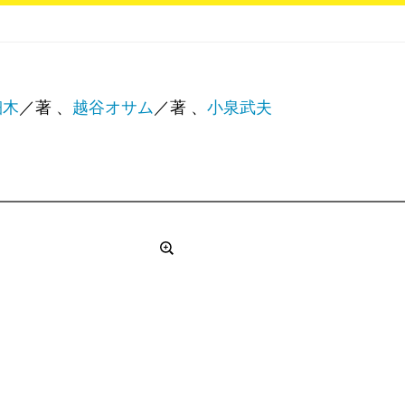
細木
／著 、
越谷オサム
／著 、
小泉武夫