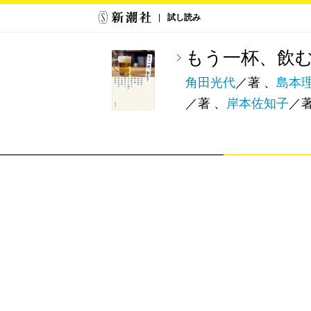
試し読み
もう一杯、飲
角田光代
／著 、
島本
／著 、
岸本佐知子
／著