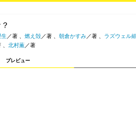
む？
理生
／著 、
燃え殻
／著 、
朝倉かすみ
／著 、
ラズウェル
 、
北村薫
／著
プレビュー