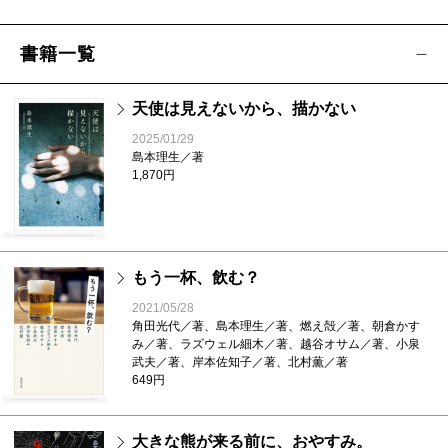
書籍一覧
天使は見えないから、描かない
2025/01/29
島本理生／著
1,870円
もう一杯、飲む？
2021/05/28
角田光代／著、島本理生／著、燃え殻／著、朝倉かす
み／著、ラズウェル細木／著、越谷オサム／著、小泉
武夫／著、岸本佐知子／著、北村薫／著
649円
大きな熊が来る前に、おやすみ。