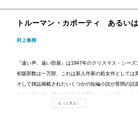
弟のランドルフ、いつか雪を見たいと願う使用人のズ
住んでいる。ところが父親だけが一向に姿を現さない
トルーマン・カポーティ あるい
語られる。
物語にはジョエルと同世代の姉妹も登場する。野生児
村上春樹
フローラベルという対照的な姉妹だ。孤独なジョエル
朴な冒険心や逃避願望はあっけなく打ち砕かれる。
『遠い声、遠い部屋』は1947年のクリスマス・シー
一見、ひと夏の少年の成長譚だが、じつは私はあらす
初版部数は一万部、これは新人作家の処女作としては
全に理解するには年齢が若かったこともあるが、それ
そして雑誌掲載されたいくつかの短編小説が世間の話
出来事がまるで霧の向こうで起きたような印象を長年
となっている。彼はその時点で既に、「ミリアム」と
それが時を経て、『遠い声、遠い部屋』村上春樹訳で
もっと見る
を獲得していた。まだ二十三歳という若さで。
出来事はそのままに、少しずつ印象を変えながら、そ
刊行された彼にとっての最初の長編小説『遠い声、遠
界だと懐かしさで胸をいっぱいにして確信したからだ
イムズ」のベストセラー・リストに載り、九週間にわ
よるものだと私には思えた。小説にかぎらず、愛とは
は二万六千を超え、これはほぼ同時期に刊行され、全