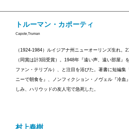
る。その適切さが本文の霧を幾分か取り払い、澱が落
ーの『裸者と死者』やアーウィン・ショーの『若き獅
というよりは、分かりにくさの正体が見えやすくなっ
み物とは言えない純文芸作品としては、じゅうぶん賞
トルーマン・カポーティ
たとえばランドルフやエイミーとの会話中、突然、ジ
メディア
上に、これほど
世間
の熱い注目を浴び、様々な議論を
面がある。
Capote,Truman
になかった。
旧訳では、〈しかしジョエルの部屋の壁は厚く、エイ
その才気溢れる華麗な文体以上に話題を呼んだのは、
（1924-1984）ルイジアナ州ニューオーリンズ生れ
あいだ、この遠いはるかな部屋を捜し出すことができ
った〔編集部注：
「波」2023年9月号
の表紙に掲載〕
（同賞は計3回受賞）。1948年『遠い声、遠い部屋』
去年ほどむずかしかったことはなかった。したがって
見事なポートレイトだ。スキャンダラスと言ってもい
ファン・テリブル）、と注目を浴びた。著書に短編集
に会えるのは嬉しかった。〉とある。
だ。この写真が出た瞬間から、トルーマン・カポーテ
ニーで朝食を』、ノンフィクション・ノヴェル『冷血
一方の新訳では、〈しかしジョエルの部屋の壁はとて
やかな社会的存在として、ひとつのアイコンとして機
しみ、ハリウッドの友人宅で急死した。
を抜けることができなかった。今まで長い間、彼はそ
生の最後まで機能し続けることになる）。
ができずにいた。〉となっている。この「 」の役割は
「どうやったらあんなきれいに写真が撮れるんだろう
それは読み手を混乱させるのが、ジョエルの視点にし
いる。「写真を撮られるときは、頭の中を美しいこと
去の情景──「遥か遠くにある部屋」だからだ。とは
ツさ。そうすれば、誰でもきれいになる」
村上春樹