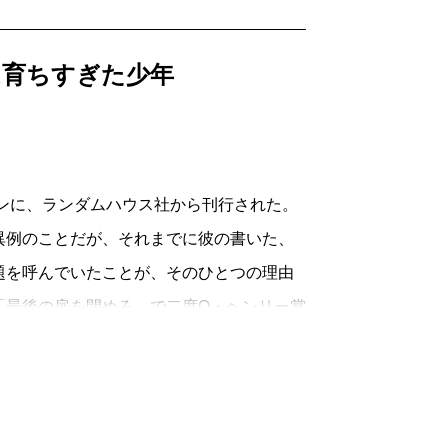
ーとその祖父のジーザス・フィーヴァーが
。やがて衝撃の事実がランドルフの口から
は育ちすぎた少年
のようなアイダベルと、ツンと澄ました
は彼女たちとの交流を試みるが、彼らの素
ズンに、ランダムハウス社から刊行された。
じの大半を正確に覚えていなかった。完
異例のことだが、それまでに彼の書いた、
以上に文体が複雑すぎたために、あらゆる
題を呼んでいたことが、そのひとつの理由
持っていた。
「最後の扉を閉めろ」で二度O・ヘンリー賞
新しく出版された。読み始めて驚いた。
れでいて私が魅了されたカポーティの世
い部屋』は、即座に「ニューヨーク・タ
。それはひとえに翻訳者の愛ある慎重さに
たってそこに留まった。初動で売れた部数
、対象に対する礼節と距離感だと私は考え
米ベストセラーとなったノーマン・メイラ