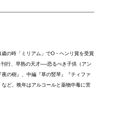
ちたようにも思える。分かりやすくなった
子たち』には及ばないものの、大衆向け読
ている。
賛に値する数字だった。そして売れ行き以
ョエルの空想上の友人たちが登場する場
呼び、良くも悪くも話題となった小説は他
ミイの声も通らなかった。彼はもう長い
ブックカバーに掲載された著者の写真だ
。21歳の時「ミリアム」でO・ヘンリ賞を受賞
ずにいた。それはいつでも困難だったが、
。美少年、まさにその一言で表すしかない
を刊行、早熟の天才──恐るべき子供（アン
、今こうしてふたたびなつかしい友人たち
いくらいに、見る者に衝撃を与える写真
『夜の樹』、中編『草の竪琴』『ティファ
ィは俊英の文芸作家というに留まらず、鮮
』など。晩年はアルコールと薬物中毒に苦
も分厚かったので、エイミーの声はそれ
能し始めたのだ（そしてそれは結局彼の人
の「遥か遠くにある部屋」を見つけること
極めて重要である。
？」と質問されてカポーティはこう答えて
ばしば混ざるイマジナリーフレンドや過
でいっぱいにしなくちゃだめだ。それがコ
いえ単純化しすぎれば、作品の魅力は半減す