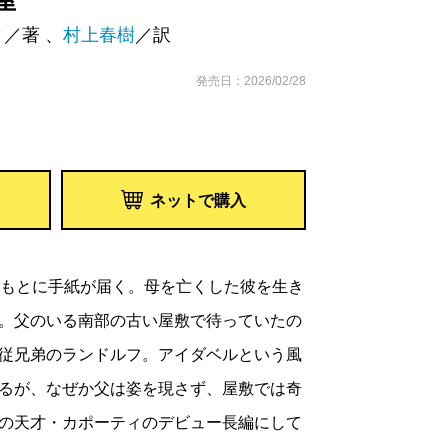
屋
ィ
／著 、
村上春樹
／訳
発売日：2026/02/28
ネットで購入
のもとに手紙が届く。母を亡くした彼を生き
。父のいる南部の古い屋敷で待っていたの
従兄弟のランドルフ。アイダベルという風
るが、なぜか父は姿を現さず、屋敷では奇
の天才・カポーティのデビュー長編にして