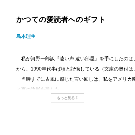
かつての愛読者へのギフト
島本理生
私が河野一郎訳『遠い声 遠い部屋』を手にしたのは
から、1990年代半ば頃と記憶している（文庫の奥付
当時すでに古風に感じた言い回しは、私をアメリカ南
と夏の陰影を残した。
もっと見る
今あらすじを拾い上げれば、本作はむしろ陰鬱な過去
もある。
焼けつくような夏の日、母親を病気でなくした十三歳
を受けてランディングの古い屋敷にたどり着く。情緒