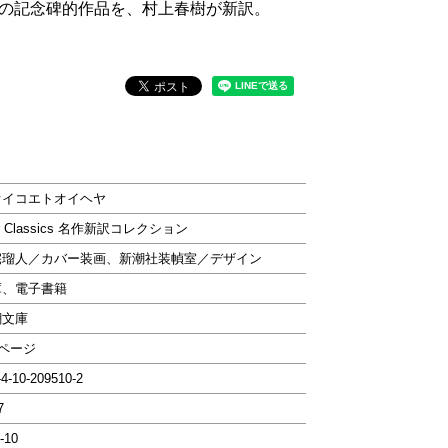
の記念碑的作品を、村上春樹が新訳。
オイコエトオイヘヤ
ar Classics 名作新訳コレクション
宅瑠人／カバー装画、新潮社装幀室／デザイン
庫、電子書籍
潮文庫
2ページ
-4-10-209510-2
7
-10