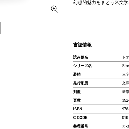
幻想的魅力をまとう米文学
書誌情報
読み仮名
ト
シリーズ名
St
装幀
三
発行形態
文
判型
新
頁数
35
ISBN
978
C-CODE
019
整理番号
カ-3