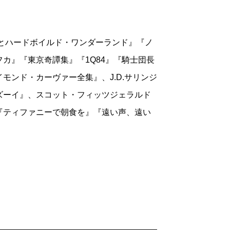
窓から入ってきたものが、そこにたまたま
ど丁寧な装飾」こそがジョエルの内面なの
褒める人は大いに褒め、けなす人は大い
りとハードボイルド・ワンダーランド』『ノ
そこにある大胆さを諸手を挙げて歓迎し
はないだろうか。
カ』『東京奇譚集』『1Q84』『騎士団長
になぜか酷評が多かった。
取り込まれて、半ば幻想的な風景のピー
モンド・カーヴァー全集』、J.D.サリンジ
吸い込まれ、方向を見失っていく。それで
なく喋り方に統一感を持たせて立ち上がら
ズーイ』、スコット・フィッツジェラルド
」（「ライブラリ・ジャーナル」）
力がさりげなく最大限に発揮されて、鮮や
『ティファニーで朝食を』『遠い声、遠い
た。著者のシステムからそれが取り除かれ
ムズ」日曜版ブック・レビュー）
嘩するくだりは、この美しい場面を以前
沸に煮沸を重ね、結局何ものも得られなか
たのせいじゃないわよ」から、「きみの
ように仕組まれている……ホモセクシュア
思い浮かべるだろう。アイダベルやズーが
スのようにだらりと重く垂れ下がってい
べきではないが、今の時代には背景となり