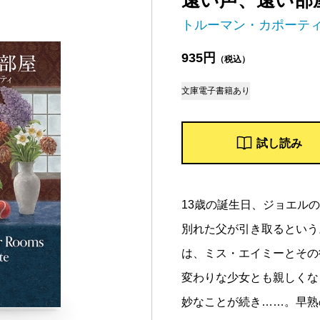
遠い声、遠い部
トルーマン・カポーテ
935円
（税込）
文庫
電子書籍あり
試し読み
13歳の誕生日、ジョエル
別れた父が引き取るという
は、ミス・エイミーとその
変わりな少女とも親しくな
妙なことが続き……。早熟