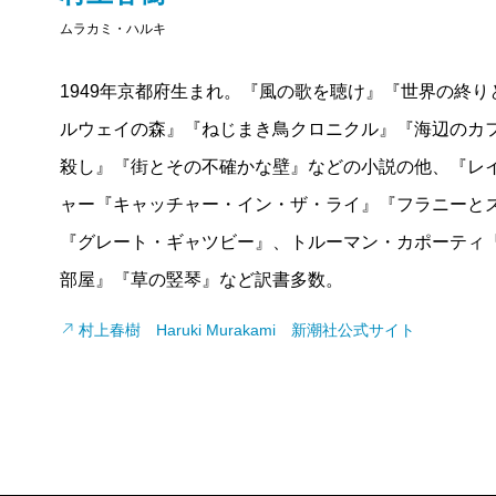
る。又、作中の言葉を借りるなら、「洪水に流されて
ムラカミ・ハルキ
居場所を決めたという風に」見える「馬鹿馬鹿しいほ
小説『遠い声、遠い部屋』の評判は賛否相半ばした。
だから。故に、私はこの「 」の適切さに胸打たれた。
1949年京都府生まれ。『風の歌を聴け』『世界の終
にけなした。概ね年配の批評家は酷評し、若い人々は
今回の新訳で大きく印象を変えたのは、登場人物で
ルウェイの森』『ねじまき鳥クロニクル』『海辺のカフ
た。まずは悪い評から。ニューヨーク近辺のメディア
河野一郎訳では、登場人物がはん濫した比喩と描写に
殺し』『街とその不確かな壁』などの小説の他、『レイ
「凝りに凝った文体、しばしば病んだ頭の幻想の中に
スのように存在していた。その一人一人を、露骨では
ャー『キャッチャー・イン・ザ・ライ』『フラニーと
もピクチャレスクではある。図書館には推薦しかねる
せているのが新訳だと感じた。翻訳者の作家としての
『グレート・ギャツビー』、トルーマン・カポーティ
「ジョエル・ノックスの物語は語られる必要がなかっ
かな化学変化を起こしている。
部屋』『草の竪琴』など訳書多数。
るという目的を別にすれば」（「ニューヨーク・タイ
特にジョエルとアイダベルが水辺で体を洗った後に喧
村上春樹 Haruki Murakami 新潮社公式サイト
「ミスタ・カポーティは魔女の秘薬を調合すべく、煮
にも読んでいたことが不思議なくらいだった。
った」（「サタデイ・レビュー」）
男の子になりたいアイダベルの台詞が、旧訳の「あん
「作品は未熟であり、そのテーマは人をぞっとさせる
せいじゃない」に変わり、読み手はより矛盾なき瞳を
ルという主題の仕掛けは悪趣味で、スパニッシュ・モ
女の子であるための不自由や悲劇はそこだけを強調す
る」（「タイム」）