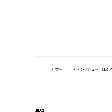
書評
インタビュー／対談
書評