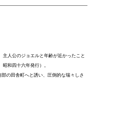
、主人公のジョエルと年齢が近かったこと
は、昭和四十六年発行）。
部の田舎町へと誘い、圧倒的な瑞々しさ
と未来のない森に閉じ込められた物語で
のジョエルは、顔も知らない父親の招待
不安定な義母のミス・エイミーとその従兄