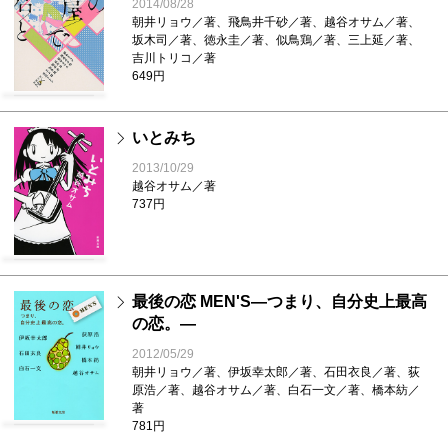
2014/08/28
朝井リョウ／著、飛鳥井千砂／著、越谷オサム／著、
坂木司／著、徳永圭／著、似鳥鶏／著、三上延／著、
吉川トリコ／著
649円
いとみち
2013/10/29
越谷オサム／著
737円
最後の恋 MEN'S―つまり、自分史上最高
の恋。―
2012/05/29
朝井リョウ／著、伊坂幸太郎／著、石田衣良／著、荻
原浩／著、越谷オサム／著、白石一文／著、橋本紡／
著
781円