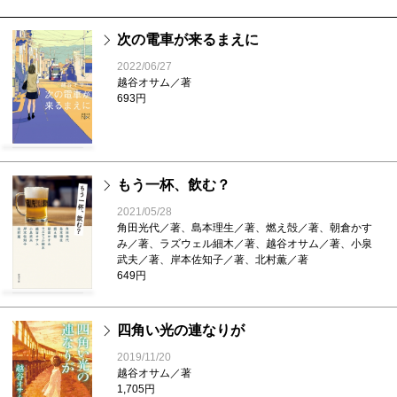
次の電車が来るまえに
2022/06/27
越谷オサム／著
693円
もう一杯、飲む？
2021/05/28
角田光代／著、島本理生／著、燃え殻／著、朝倉かす
み／著、ラズウェル細木／著、越谷オサム／著、小泉
武夫／著、岸本佐知子／著、北村薫／著
649円
四角い光の連なりが
2019/11/20
越谷オサム／著
1,705円