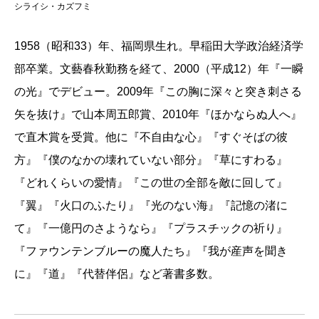
シライシ・カズフミ
1958（昭和33）年、福岡県生れ。早稲田大学政治経済学
部卒業。文藝春秋勤務を経て、2000（平成12）年『一瞬
の光』でデビュー。2009年『この胸に深々と突き刺さる
矢を抜け』で山本周五郎賞、2010年『ほかならぬ人へ』
で直木賞を受賞。他に『不自由な心』『すぐそばの彼
方』『僕のなかの壊れていない部分』『草にすわる』
『どれくらいの愛情』『この世の全部を敵に回して』
『翼』『火口のふたり』『光のない海』『記憶の渚に
て』『一億円のさようなら』『プラスチックの祈り』
『ファウンテンブルーの魔人たち』『我が産声を聞き
に』『道』『代替伴侶』など著書多数。