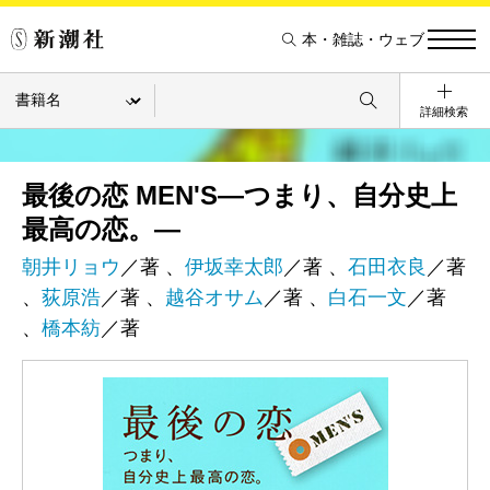
本・雑誌・ウェブ
詳細検索
最後の恋 MEN'S―つまり、自分史上
最高の恋。―
朝井リョウ
／著 、
伊坂幸太郎
／著 、
石田衣良
／著
、
荻原浩
／著 、
越谷オサム
／著 、
白石一文
／著
、
橋本紡
／著