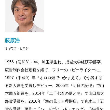
荻原浩
オギワラ・ヒロシ
1956（昭和31）年、埼玉県生れ。成城大学経済学部卒。
広告制作会社勤務を経て、フリーのコピーライターに。
1997（平成9）年『オロロ畑でつかまえて』で小説すば
る新人賞を受賞しデビュー。2005年『明日の記憶』で山
本周五郎賞を、2014年『二千七百の夏と冬』で山田風太
郎賞受賞を、2016年『海の見える理髪店』で直木三十五
賞を受賞。著作に『ハードボイルド・エッグ』『神様か