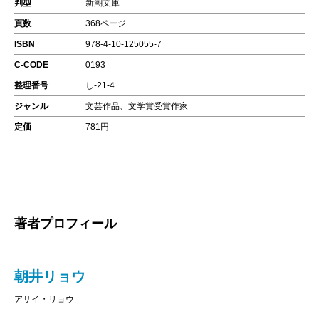
判型
新潮文庫
頁数
368ページ
ISBN
978-4-10-125055-7
C-CODE
0193
整理番号
し-21-4
ジャンル
文芸作品、文学賞受賞作家
定価
781円
著者プロフィール
朝井リョウ
アサイ・リョウ