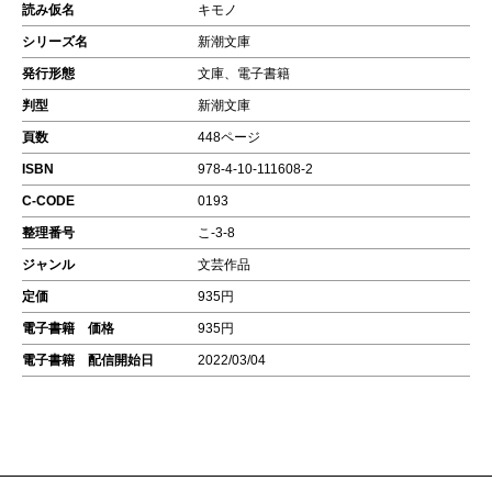
読み仮名
キモノ
シリーズ名
新潮文庫
発行形態
文庫、電子書籍
判型
新潮文庫
頁数
448ページ
ISBN
978-4-10-111608-2
C-CODE
0193
整理番号
こ-3-8
ジャンル
文芸作品
定価
935円
電子書籍 価格
935円
電子書籍 配信開始日
2022/03/04