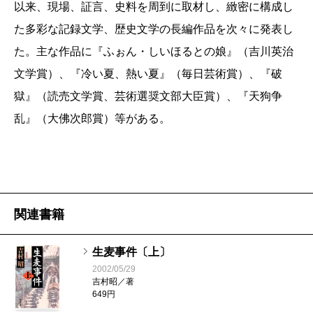
以来、現場、証言、史料を周到に取材し、緻密に構成し
た多彩な記録文学、歴史文学の長編作品を次々に発表し
た。主な作品に『ふぉん・しいほるとの娘』（吉川英治
文学賞）、『冷い夏、熱い夏』（毎日芸術賞）、『破
獄』（読売文学賞、芸術選奨文部大臣賞）、『天狗争
乱』（大佛次郎賞）等がある。
関連書籍
生麦事件〔上〕
2002/05/29
吉村昭／著
649円