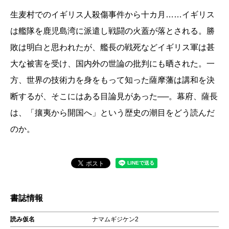
生麦村でのイギリス人殺傷事件から十カ月……イギリス
は艦隊を鹿児島湾に派遣し戦闘の火蓋が落とされる。勝
敗は明白と思われたが、艦長の戦死などイギリス軍は甚
大な被害を受け、国内外の世論の批判にも晒された。一
方、世界の技術力を身をもって知った薩摩藩は講和を決
断するが、そこにはある目論見があった──。幕府、薩長
は、「攘夷から開国へ」という歴史の潮目をどう読んだ
のか。
書誌情報
読み仮名
ナマムギジケン2