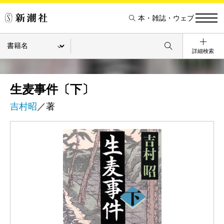
本・雑誌・ウェブ
詳細検索
生麦事件〔下〕
吉村昭
／著