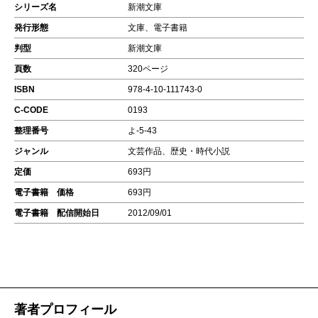
シリーズ名
新潮文庫
発行形態
文庫、電子書籍
判型
新潮文庫
頁数
320ページ
ISBN
978-4-10-111743-0
C-CODE
0193
整理番号
よ-5-43
ジャンル
文芸作品、歴史・時代小説
定価
693円
電子書籍 価格
693円
電子書籍 配信開始日
2012/09/01
著者プロフィール