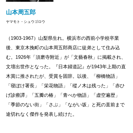
山本周五郎
ヤマモト・シュウゴロウ
（1903-1967）山梨県生れ。横浜市の西前小学校卒業
後、東京木挽町の山本周五郎商店に徒弟として住み込
む。1926年「須磨寺附近」が「文藝春秋」に掲載され、
文壇出世作となった。『日本婦道記』が1943年上期の直
木賞に推されたが、受賞を固辞。以後、「柳橋物語」
「寝ぼけ署長」「栄花物語」「樅ノ木は残った」「赤ひ
げ診療譚」「五瓣の椿」「青べか物語」「虚空遍歴」
「季節のない街」「さぶ」「ながい坂」と死の直前まで
途切れなく傑作を発表し続けた。