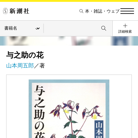
本・雑誌・ウェブ
詳細検索
与之助の花
山本周五郎
／著