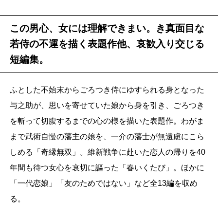
この男心、女には理解できまい。き真面目な
若侍の不運を描く表題作他、哀歓入り交じる
短編集。
ふとした不始末からごろつき侍にゆすられる身となった
与之助が、思いを寄せていた娘から身を引き、ごろつき
を斬って切腹するまでの心の様を描いた表題作。わがま
まで武術自慢の藩主の娘を、一介の藩士が無遠慮にこら
しめる「奇縁無双」。維新戦争に赴いた恋人の帰りを40
年間も待つ女心を哀切に謳った「春いくたび」。ほかに
「一代恋娘」「友のためではない」など全13編を収め
る。