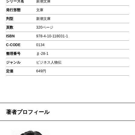
シリーズ名
新潮文庫
発行形態
文庫
判型
新潮文庫
頁数
320ページ
ISBN
978-4-10-118031-1
C-CODE
0134
整理番号
ま-28-1
ジャンル
ビジネス人物伝
定価
649円
著者プロフィール