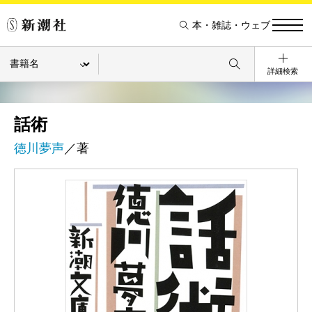
本・雑誌・ウェブ
詳細検索
話術
徳川夢声
／著