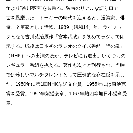
年より“徳川夢声”を名乗る。独特のリアルな語り口で一
世を風靡した。トーキーの時代を迎えると、漫談家、俳
優、文筆家として活躍。1939（昭和14）年、ライフワー
クとなる吉川英治原作『宮本武蔵』を初めてラジオで朗
読する。戦後は日本初のラジオのクイズ番組「話の泉」
（NHK）への出演のほか、テレビにも進出。いくつもの
レギュラー番組を抱える。著作も次々と刊行され、当時
では珍しいマルチタレントとして圧倒的な存在感を示し
た。1950年に第1回NHK放送文化賞、1955年には菊池寛
賞を受賞。1957年紫綬褒章、1967年勲四等旭日小綬章受
章。