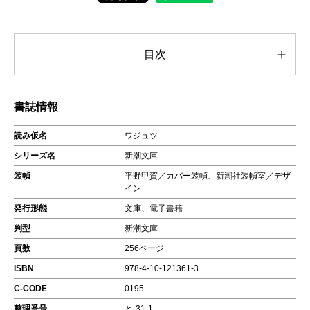
目次
書誌情報
読み仮名
ワジュツ
シリーズ名
新潮文庫
装幀
平野甲賀／カバー装幀、新潮社装幀室／デザ
イン
発行形態
文庫、電子書籍
判型
新潮文庫
頁数
256ページ
ISBN
978-4-10-121361-3
C-CODE
0195
整理番号
と-31-1