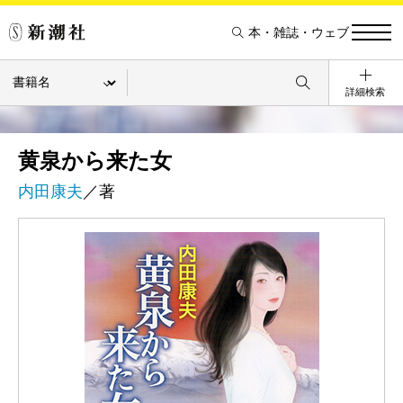
本・雑誌・ウェブ
詳細検索
黄泉から来た女
内田康夫
／著