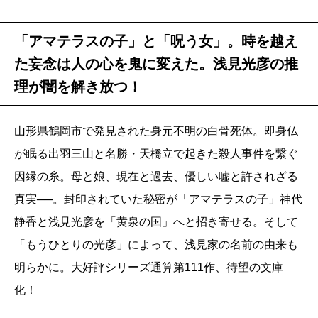
「アマテラスの子」と「呪う女」。時を越え
た妄念は人の心を鬼に変えた。浅見光彦の推
理が闇を解き放つ！
山形県鶴岡市で発見された身元不明の白骨死体。即身仏
が眠る出羽三山と名勝・天橋立で起きた殺人事件を繋ぐ
因縁の糸。母と娘、現在と過去、優しい嘘と許されざる
真実──。封印されていた秘密が「アマテラスの子」神代
静香と浅見光彦を「黄泉の国」へと招き寄せる。そして
「もうひとりの光彦」によって、浅見家の名前の由来も
明らかに。大好評シリーズ通算第111作、待望の文庫
化！