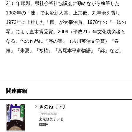
21）年帰郷。県社会福祉協議会に勤めながら執筆した
1962年の「連」で女流新人賞。上京後、九年余を費し
1972年に上梓した「櫂」が太宰治賞、1978年の『一絃の
琴』により直木賞受賞。2009（平成21）年文化功労者と
なる。他の作品に『序の舞』（吉川英治文学賞）『春
燈』『朱夏』『寒椿』『宮尾本平家物語』『錦』など。
関連書籍
きのね〔下〕
1999/03/30
宮尾登美子／著
880円