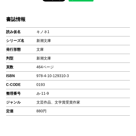
書誌情報
読み仮名
キノネ1
シリーズ名
新潮文庫
発行形態
文庫
判型
新潮文庫
頁数
464ページ
ISBN
978-4-10-129310-3
C-CODE
0193
整理番号
み-11-9
ジャンル
文芸作品、文学賞受賞作家
定価
880円