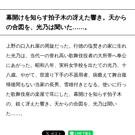
幕開けを知らす拍子木の冴えた響き。天から
の合図を、光乃は聞いた……。
上野の口入れ屋の周旋だった。行徳の塩焚きの家に生れ
た光乃は、当代一の誉れ高い歌舞伎役者の大所帯へ奉公
にあがった。昭和八年、実科女学校を出たての光乃、十
八歳。やがて、世渡り下手の不器用者、病癒えて舞台復
帰後間もない当家の長男、雪雄付きとなる。使いに行っ
た歌舞伎座の楽屋で耳にした、幕開けを知らす拍子木
の、鋭く冴えた響き。天からの合図を、光乃は聞い
た……。