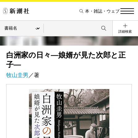
本・雑誌・ウェブ
詳細検索
白洲家の日々―娘婿が見た次郎と正
子―
牧山圭男
／著