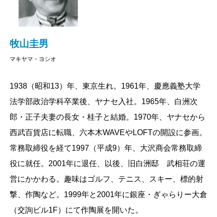
牧山圭男
マキヤマ・ヨシオ
1938（昭和13）年、東京生れ。1961年、慶應義塾大学
法学部政治学科卒業後、ヤナセ入社。1965年、白洲次
郎・正子夫妻の長女・桂子と結婚。1970年、ヤナセから
西武百貨店に転職、六本木WAVEやLOFTの開設に参画。
常務取締役を経て1997（平成9）年、大沢商会常務取締
役に就任。2001年に退任、以後、旧白洲邸 武相荘の運
営にかかわる。趣味はゴルフ、テニス、スキー、標的射
撃、作陶など。1999年と2001年に銀座・ぎゃらりー大倉
（交詢ビル1F）にて作陶展を開いた。