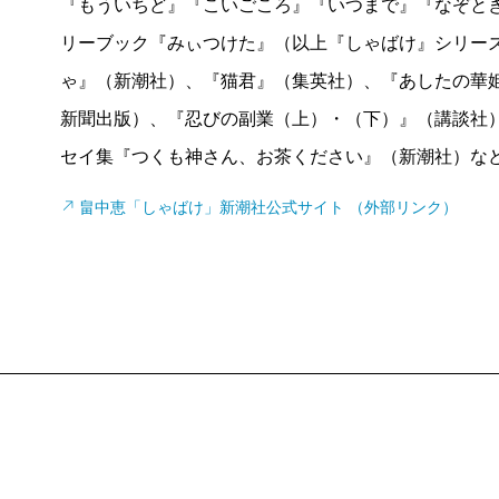
『もういちど』『こいごころ』『いつまで』『なぞと
リーブック『みぃつけた』（以上『しゃばけ』シリー
ゃ』（新潮社）、『猫君』（集英社）、『あしたの華姫
新聞出版）、『忍びの副業（上）・（下）』（講談社
セイ集『つくも神さん、お茶ください』（新潮社）な
畠中恵「しゃばけ」新潮社公式サイト （外部リンク）