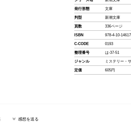
発行形態
文庫
判型
新潮文庫
頁数
336ページ
ISBN
978-4-10-14617
C-CODE
0193
整理番号
は-37-51
ジャンル
ミステリー・
定価
605円
籍
感想を送る