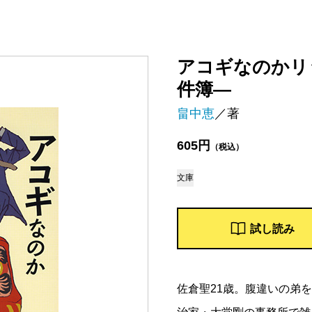
アコギなのかリ
件簿―
畠中恵
／著
605円
（税込）
文庫
試し読み
佐倉聖21歳。腹違いの弟