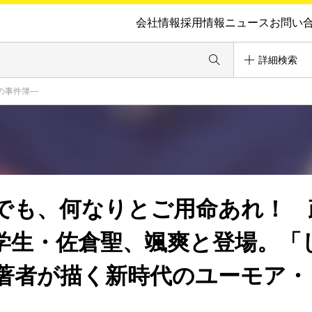
会社情報
採用情報
ニュース
お問い
詳細検索
の事件簿―
でも、何なりとご用命あれ！ 
学生・佐倉聖、颯爽と登場。「
著者が描く新時代のユーモア・