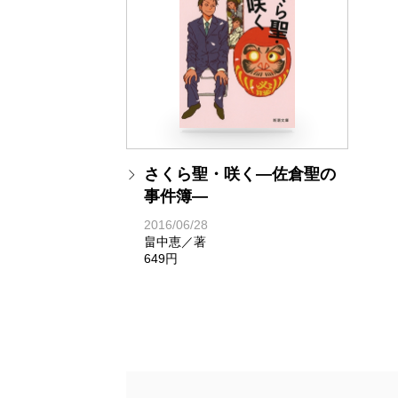
さくら聖・咲く―佐倉聖の
事件簿―
2016/06/28
畠中恵／著
649円