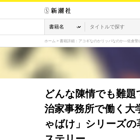
ホーム
>
書籍詳細：アコギなのかリッパなのか―佐倉聖
どんな陳情でも難題
治家事務所で働く大
ゃばけ」シリーズの
ステリー。