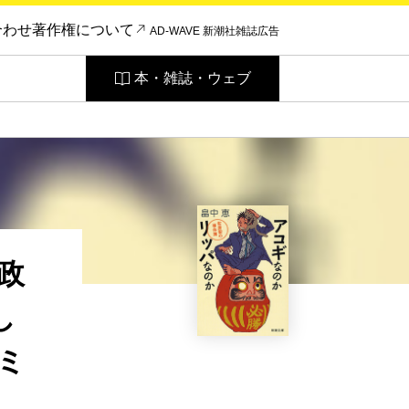
合わせ
著作権について
AD-WAVE 新潮社雑誌広告
本・雑誌・ウェブ
政
し
ミ