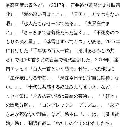
最高密度の青色だ』（2017年、石井裕也監督により映画
化）、『愛の縫い目はここ』、『天国と、とてつもない
暇』、『恋人たちはせーので光る』、『夜景座生ま
れ』、『さっきまでは薔薇だったぼく』、『不死身のつ
もりの流れ星』、『落雷はすべてキス』がある。2017年
に刊行した『千年後の百人一首』（清川あさみとの共
著）では100首を詩の言葉で現代語訳した。2018年、案
内エッセイ『百人一首という感情』刊行。小説作品に
『星か獣になる季節』、『渦森今日子は宇宙に期待しな
い。』、『十代に共感する奴はみんな嘘つき』など、エ
ッセイ集に『きみの言い訳は最高の芸術』、『「好き」
の因数分解』、『コンプレックス・プリズム』、『恋で
きみが死なない理由』など、絵本に『ここは』（及川賢
治／絵）、翻訳作品に『わたしの全てのわたしたち』