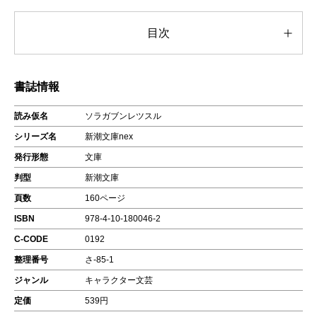
目次
書誌情報
読み仮名
ソラガブンレツスル
シリーズ名
新潮文庫nex
発行形態
文庫
判型
新潮文庫
頁数
160ページ
ISBN
978-4-10-180046-2
C-CODE
0192
整理番号
さ-85-1
ジャンル
キャラクター文芸
定価
539円