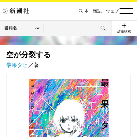
本・雑誌・ウェブ
詳細検索
空が分裂する
最果タヒ
／著