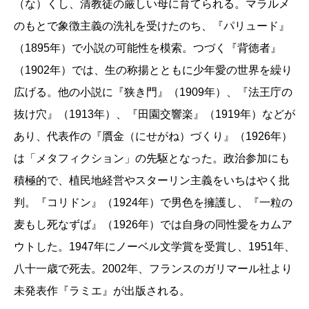
（な）くし、清教徒の厳しい母に育てられる。マラルメ
のもとで象徴主義の洗礼を受けたのち、『パリュード』
（1895年）で小説の可能性を模索。つづく『背徳者』
（1902年）では、生の称揚とともに少年愛の世界を繰り
広げる。他の小説に『狭き門』（1909年）、『法王庁の
抜け穴』（1913年）、『田園交響楽』（1919年）などが
あり、代表作の『贋金（にせがね）づくり』（1926年）
は「メタフィクション」の先駆となった。政治参加にも
積極的で、植民地経営やスターリン主義をいちはやく批
判。『コリドン』（1924年）で男色を擁護し、『一粒の
麦もし死なずば』（1926年）では自身の同性愛をカムア
ウトした。1947年にノーベル文学賞を受賞し、1951年、
八十一歳で死去。2002年、フランスのガリマール社より
未発表作『ラミエ』が出版される。