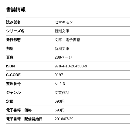
書誌情報
読み仮名
セマキモン
シリーズ名
新潮文庫
発行形態
文庫、電子書籍
判型
新潮文庫
頁数
288ページ
ISBN
978-4-10-204503-9
C-CODE
0197
整理番号
シ-2-3
ジャンル
文芸作品
定価
693円
電子書籍 価格
693円
電子書籍 配信開始日
2016/07/29