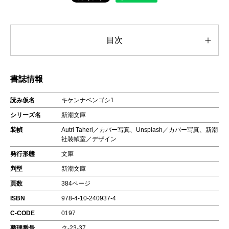
目次
書誌情報
読み仮名
キケンナベンゴシ1
シリーズ名
新潮文庫
装幀
Autri Taheri／カバー写真、Unsplash／カバー写真、新潮
社装幀室／デザイン
発行形態
文庫
判型
新潮文庫
頁数
384ページ
ISBN
978-4-10-240937-4
C-CODE
0197
整理番号
ク-23-37