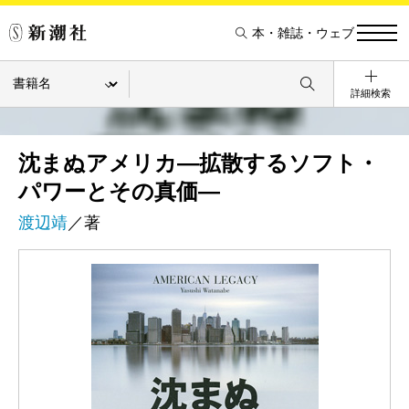
本・雑誌・ウェブ
詳細検索
沈まぬアメリカ―拡散するソフト・
パワーとその真価―
渡辺靖
／著