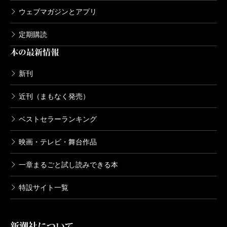
ウェブマガジンとアプリ
するがいい」と呼びかけた文明だ。その文明は巨大化
（メガチャーチ）、拡散（スーパーチェーン）を求め
定期購読
てやまない。一見、異様に明るい。だが、過去も追憶
本の最新情報
も拒んで、その底にある寂寥は深い。
新刊
近代はしかし、その本質に根ざすアメリカを乗り越
えうるいかなるモデルを見いだせるのか――。著者の
近刊（まもなく発売）
終章の問いを、衰退どころか、いまも拡散し続けるア
ベストセラーランキング
メリカを見つめながら考えなければなるまい。
映画・テレビ・舞台作品
一章まるごと試し読みできる本
（あいだ・ひろつぐ 青山学院大学教授）
特設サイト一覧
波 2015年11月号より
新潮社について