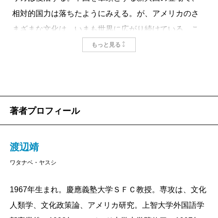
相対的国力は落ちたようにみえる。が、アメリカのさ
まざまな文化は、いまも世界に広がり続けている。こ
れを従来のソフト・パワー論では捉えきれない。
もっと見る
そんな思いを抱いて、著者はアメリカを探る旅に出
たのだろう。どこか、建国間もないアメリカを旅して
名著『アメリカのデモクラシー』を著したトクヴィル
を思い起こさせる。
著者プロフィール
しかし、未来の知れぬ小さな実験国家を歩いたトク
ヴィルの旅とは大きく異なってもいる。本書の旅は、
渡辺靖
アメリカの国境を出て遠くアジア、アフリカに及ぶ。
ワタナベ・ヤスシ
いまアメリカを探ろうとすれば、地球を歩き回らなけ
ればならない。二百年でアメリカはとてつもなく大き
1967年生まれ。慶應義塾大学ＳＦＣ教授。専攻は、文化
くなり、変わったのだ。が、変わらぬ原理も働いてい
人類学、文化政策論、アメリカ研究。上智大学外国語学
る。