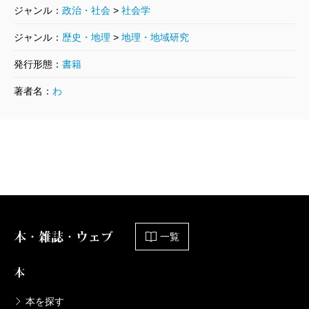
ジャンル：
政治・社会
>
社会学
は一九六〇年代末に誕生した子供教育番組「セサミス
ジャンル：
歴史・地理
>
地理・地域研究
トリート」の世界中への（文化政策としての）展開で
も起きている。番組は意識的に、綿密に現地化され世
発行形態：
書籍
界一五〇カ国で放映されてきた。
著者名：
わ
現地化以上に興味深いのは「逆流」だ。典型例とし
て挙げられたのが、ヒップホップである。底辺の若者
たちの音楽として生まれたヒップホップは、いまやハ
ーバードなど名門大に研究所や文献コレクションが置
かれるまでになり、メインストリーム化した。そのヒ
ップホップが世界に拡散し、さまざまな国で現地化
本・雑誌・ウェブ
一覧
し、そのうちの一つ韓国人ラッパー「PSY」の「江南
スタイル」はアメリカに逆流して大ヒットとなった。
本
日米間でもそうした例はいくつかあったろう。
本を探す
大衆文化に限らず、ビジネス、宗教……さまざまな