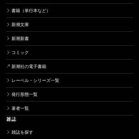
アメリカ文化の拡散は、現地化を進め、逆流を引き起
書籍（単行本など）
こしている。アメリカナイゼーション、グローバライ
新潮文庫
ゼーションと名付けながら、実はわれわれがよく理解
していなかった現象を、著者は詳らかにしてくれる。
新潮新書
それは「（文化）帝国主義」というような言葉では片
コミック
付けられない、まさに「文明」と呼ぶべきものが生き
新潮社の電子書籍
て動いている姿だ。
著者が終章で引用する「私はアメリカの中にアメリ
レーベル・シリーズ一覧
カを超えるものを見たことを認める」というトクヴィ
発行形態一覧
ルの言葉は、まさにアメリカが文明現象であるという
意味だ。
著者一覧
その文明の本質は何か。それは、本書冒頭に引かれ
雑誌
たゲーテの詩「アメリカ合衆国に」が象徴する。過去
雑誌を探す
も追憶もない。詩人が「あかるい現在をあくまで享受