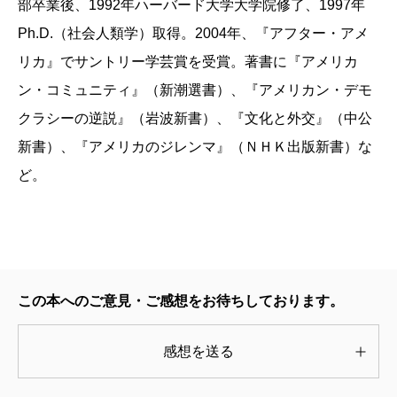
部卒業後、1992年ハーバード大学大学院修了、1997年
アメリカを探るこの世界紀行の中で、評者が興味を
Ph.D.（社会人類学）取得。2004年、『アフター・アメ
抱いたのは、メガチャーチの地球規模での拡散であ
リカ』でサントリー学芸賞を受賞。著書に『アメリカ
る。礼拝に万単位の人を集めるものさえある、アメリ
ン・コミュニティ』（新潮選書）、『アメリカン・デモ
カ起源の巨大プロテスタント教会がアメリカからアフ
クラシーの逆説』（岩波新書）、『文化と外交』（中公
リカ、さらにシンガポールや韓国まで広がっている。
新書）、『アメリカのジレンマ』（ＮＨＫ出版新書）な
世界最大のメガチャーチは韓国にあるという。メガチ
ど。
ャーチの章で描かれるのは、アメリカ文化の拡散の複
雑な有様だ。
アメリカは性的少数者（LGBT）の権利擁護で大きく
地平を切り開きつつある。先を行く欧州の国々もある
この本へのご意見・ご感想をお待ちしております。
が、超大国アメリカの前進は世界を牽引する影響力を
持つ。
感想を送る
しかし、そうしたアメリカ発のリベラル潮流の広が
りに真っ向から反抗し、性的少数者の厳罰化を進めて