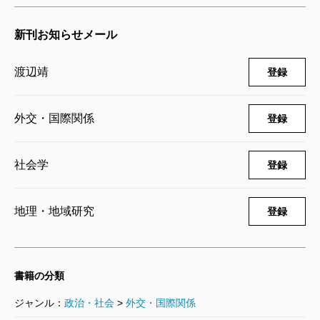
いる国がある。アフリカの小国ウガンダだ。反抗の拠
新刊お知らせメール
点は同国にあるメガチャーチで、それを背後で支えて
いるのは、アメリカのキリスト教保守派だ。こうし
渡辺靖
登録
て、アメリカのリベラル・保守の対立が、メガチャー
チの拡散を介して世界規模で展開される。
外交・国際関係
登録
ただ、ここで著者が注意を促すのは、単にアメリカ
のメガチャーチがそのまま外に移転しているだけでは
社会学
登録
ないことだ。形式はアメリカのメガチャーチそのもの
でも、ウガンダあるいは韓国でそれが隆盛となった背
地理・地域研究
登録
景や意味は異なる。また現地の抱える社会問題に即し
てメガチャーチの社会福祉活動も活発に行われてい
る。「現地化」だ。
書籍の分類
ここにアメリカ文化の拡散のダイナミズムがある。
ジャンル：
政治・社会
>
外交・国際関係
現地化は、アメリカの大学教育の世界的展開、あるい