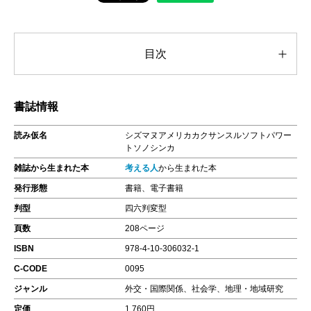
目次
書誌情報
読み仮名
シズマヌアメリカカクサンスルソフトパワー
トソノシンカ
雑誌から生まれた本
考える人
から生まれた本
発行形態
書籍、電子書籍
判型
四六判変型
頁数
208ページ
ISBN
978-4-10-306032-1
C-CODE
0095
ジャンル
外交・国際関係、社会学、地理・地域研究
定価
1,760円