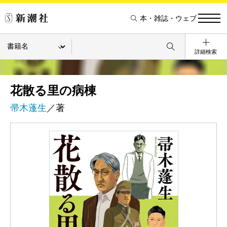
本・雑誌・ウェブ
詳細検索
花散る里の病棟
帚木蓬生
／著