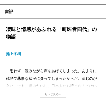
書評
凄味と情感があふれる「町医者四代」の
物語
池上冬樹
思わず、読みながら声をあげてしまった。あまりに
残酷で悲惨な状況に参ってしまったからだ。読むのが
辛い。でも、読みたいし、日本人なら読まなくてはい
けないと思った。帚木蓬生の新作『花散る里の病棟』
もっと見る
所収「胎を堕ろす 二〇〇七年」である。