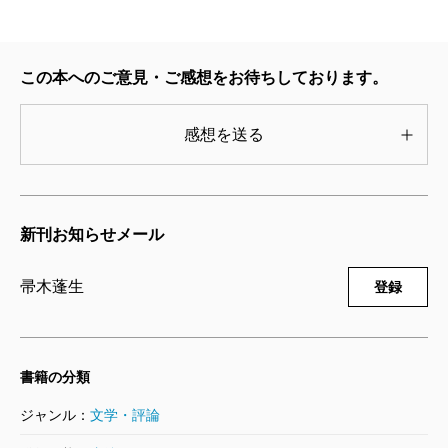
ちの悲しみがゆったりと浄化されていく。
そう、本書の主人公は医師なのである。ただし一人
ではなく四人。町医者四代の物語が十本の短篇で構成
この本へのご意見・ご感想をお待ちしております。
されている。まずは、内科医院のほかに介護老人保健
感想を送る
施設を経営する三代目・野北伸二と夫を亡くしたお年
寄りとの交流を描く（1）「彦山ガラガラ 二〇一〇
年」から始まり、二代目・野北宏一が虫医者と言われ
新刊お知らせメール
た初代・野北保造の医師人生を語り（（2）「父の石
一九三六年」）、四代目・野北健が外科医としてボス
帚木蓬生
登録
トンの医療センターに留学し、医療保険が充実してい
ないアメリカ社会の悲惨さを目撃する（3）「歩く死
者 二〇一五年」と続く。このように時間を大きく前
書籍の分類
後させながら、1936年から2021年までの時代と病気を
ジャンル：
文学・評論
凝視していく。