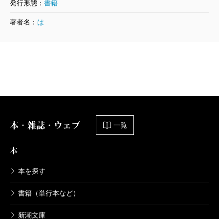
発行形態：
書籍
たとえば、（5）「病歴 二〇〇三年」は、三代目伸
二が講演の形をとりながら有名人の病気の原因を探る
著者名：
は
内容で、さながら安楽椅子探偵風で実に面白く、（6）
「告知 二〇一九年」は、健の専門である肥満治療の
外科手術と、健の恋人である理奈が取り組む、潰瘍性
大腸炎などに有効な糞便移植に関する医療小説として
新鮮だし、病気の話はやや薄いものの、伸二が問題児
のMとの中学時代の運動会を回想する（9）「二人三
本・雑誌・ウェブ
一覧
脚 一九九二年」は、スポーツ小説的で躍動感豊か。
最終章（10）「パンデミック 二〇一九―二一年」で
本
は、複数の視点を用意して家族模様を多角的に映し出
本を探す
す。
でも、やはり強烈な印象を残すのは、太平洋戦争を
書籍（単行本など）
扱った（7）「胎を堕ろす」であり、（4）「兵站病
新潮文庫