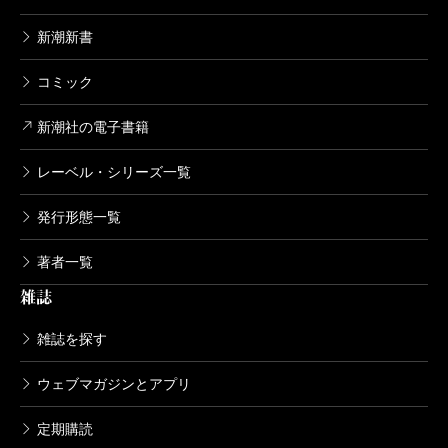
院 一九四三―四五年」と（8）「復員 一九四七年」
新潮新書
だろう。前者はルソン島の兵站病院で生き残った宏一
の体験記であり、後者は宏一の命を救ってくれた加藤
コミック
中尉の遺族に会いにいく話である。南方戦線の話は前
新潮社の電子書籍
記の『蛍の航跡』に詳しいので、「兵站病院」では、
作者が影響をうけた大岡昇平ばりに事実だけを淡々と
レーベル・シリーズ一覧
記して凄味をだしているが、「復員」では逆にエモー
発行形態一覧
ショナルに謳いあげる。どのように亡くなり、何を託
著者一覧
されたのか。その一部始終がもう胸をふるわせるの
雑誌
だ。書き残された文章のひとつひとつが、手渡された
者の心に刻み込まれるのである。
雑誌を探す
これは十作すべてに共通することだが、書き残され
ウェブマガジンとアプリ
た文章とはおもに俳句で、これがみないい。抒情の定
着であり、イメージの象徴化であり、テーマの視覚化
定期購読