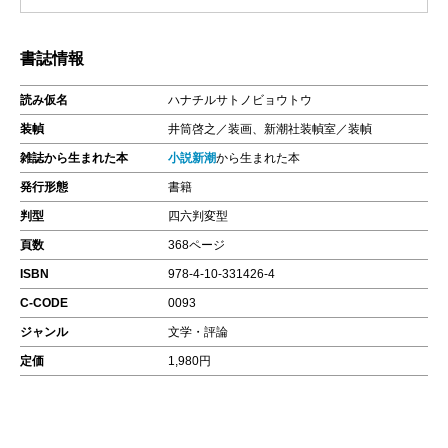
書誌情報
読み仮名
ハナチルサトノビョウトウ
装幀
井筒啓之／装画、新潮社装幀室／装幀
雑誌から生まれた本
小説新潮
から生まれた本
発行形態
書籍
判型
四六判変型
頁数
368ページ
ISBN
978-4-10-331426-4
C-CODE
0093
ジャンル
文学・評論
定価
1,980円