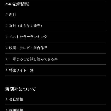
でもある。情景を目にやきつけ、意味を噛みしめ、心
本の最新情報
の中に静かにしまうことになる。ベテラン作家の、優
新刊
しくものびやかな、深い境地がたまらない連作であ
近刊（まもなく発売）
る。
ベストセラーランキング
（いけがみ・ふゆき 文芸評論家）
映画・テレビ・舞台作品
波 2022年5月号より
一章まるごと試し読みできる本
単行本刊行時掲載
特設サイト一覧
新潮社について
会社情報
採用情報