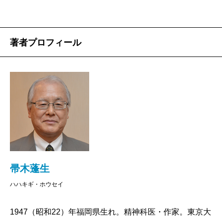
この読書体験、帚木蓬生の戦争・医療小説の白眉
『蛍の航跡―軍医たちの黙示録―』と似ていると思っ
た。姉妹編『蠅の帝国―軍医たちの黙示録―』は内地
著者プロフィール
と満州を主な舞台にして東京大空襲、原爆などが報告
されたが、『蛍の航跡』ではシベリアからラバウルや
ニューギニアなどを舞台に、生き地獄の体験者である
軍医たちが様々な極限状況を物語っていた。もう嗚咽
をこらえながら読むしかないほど悲惨でやるせなかっ
た。
これは「胎を堕ろす」も同じ。戦前から戦後を生き
抜いた元日赤看護婦の人生をたどる話で、舞台は、終
帚木蓬生
戦すぐの九州の温泉保養所。そこで秘密裏に行われた
ハハキギ・ホウセイ
外地からの女性引揚者たちへの対処である。具体的に
1947（昭和22）年福岡県生れ。精神科医・作家。東京大
いうなら戦場でレイプされ妊娠した女性たちへの子宮