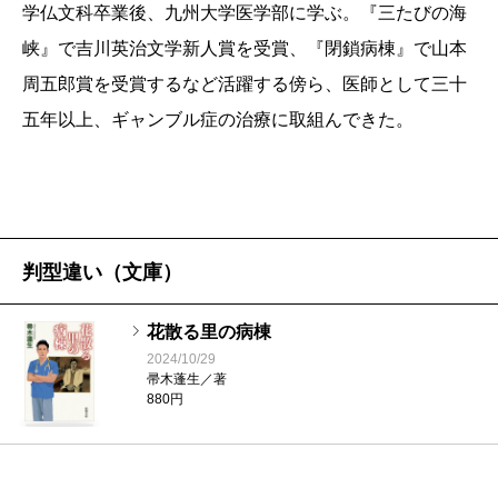
学仏文科卒業後、九州大学医学部に学ぶ。『三たびの海
掻爬手術であり、早産の処置（嬰児殺し）。それに深
峡』で吉川英治文学新人賞を受賞、『閉鎖病棟』で山本
く関わった元看護婦（八十一歳）の回想が生々しく語
周五郎賞を受賞するなど活躍する傍ら、医師として三十
られるのだが、調子はどこまでも静か。しかし静かで
五年以上、ギャンブル症の治療に取組んできた。
あるがゆえに場面は緊迫をおび、嬰児殺しの一部始終
の感触が生々しく伝わり、思わず声をあげてしまうの
だ。そして、そうせざるを得なかった看護婦たちの苦
悩が、処置された女性たちの静かな表情と対比され
て、戦争の酷たらしさが、平和な日常の底の底に貼り
判型違い（文庫）
ついていることを教えてくれる。
花散る里の病棟
と紹介すると、『花散る里の病棟』が戦争小説のよ
2024/10/29
うな印象を与えてしまうがそうではない。そもそも毎
帚木蓬生／著
880円
回のように俳句が最後のほうに出てきて、優しい情感
を醸しだしているからである。「胎を堕ろす」だっ
て、主人公の医師が作った俳句で締められて、女性た