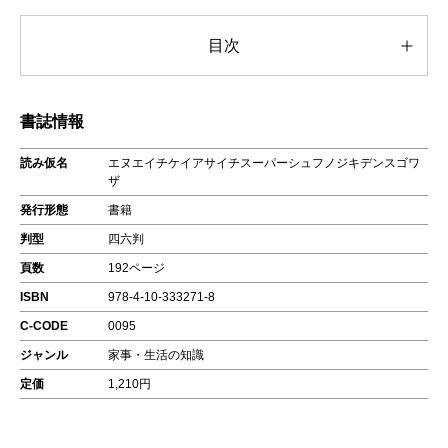
目次
書誌情報
読み仮名
エヌエイチケイアサイチスーパーシュフノジキデンスゴワ
ザ
発行形態
書籍
判型
四六判
頁数
192ページ
ISBN
978-4-10-333271-8
C-CODE
0095
ジャンル
家事・生活の知識
定価
1,210円