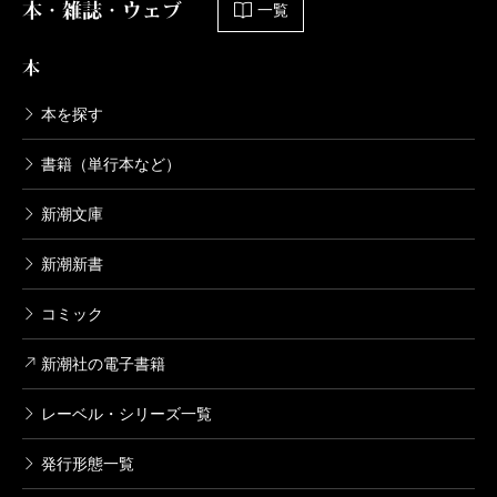
本・雑誌・ウェブ
一覧
と具象のあいだで文章を整えて」とか、「非人称の
（語り手が姿を隠す）独話体」とか「（法令）全体が
本
一挙に存在し……同時に稼動している」とか、きわめ
本を探す
て詩的に説いてくれるので、「法律」の章を読み終わ
ったあとでは、あの無味乾燥で長ったらしい法律文が
書籍（単行本など）
好きになっているのだ。
新潮文庫
また、重箱の隅をつついて人の揚げ足を取るような
「批評」も嫌いである。しかも、批評家はだいたいが
新潮新書
上から目線である。まるで審判者のごとくに批評をす
コミック
る。本書では「批評」の文として『新約聖書』のヨハ
新潮社の電子書籍
ネ伝の冒頭の三文に対するルターとエックハルトの読
みを紹介し、批評とは、批評家の「読み方」を示すこ
レーベル・シリーズ一覧
とだという。それは「知的に裸になってみせるような
発行形態一覧
ものであ」り、「書き手にとってなかなかおっかない