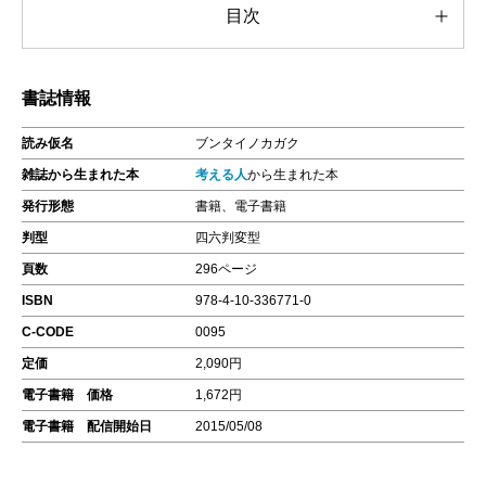
目次
書誌情報
読み仮名
ブンタイノカガク
雑誌から生まれた本
考える人
から生まれた本
発行形態
書籍、電子書籍
判型
四六判変型
頁数
296ページ
ISBN
978-4-10-336771-0
C-CODE
0095
定価
2,090円
電子書籍 価格
1,672円
電子書籍 配信開始日
2015/05/08