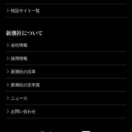
こう。そんなわけでいろいろな分野の本が好きになる
特設サイト一覧
のだが、本書の最後にはこれまたご丁寧に参考文献や
映像までもが掲載されている。買ってしまうのであ
新潮社について
る。お金は減り、部屋は狭くなる。でも、それが身に
刻み込まれ、それによって身体が変容したと思えば、
会社情報
まあ許せる。
採用情報
新潮社の沿革
（やすだ・のぼる 能楽師）
波 2014年12月号より
新潮社の文学賞
ニュース
お問い合わせ