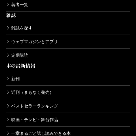
営みなのではないか」という。書かれた批評のことば
著者一覧
に、書き手の姿や知のあり方が、否応なく現れてしま
雑誌
うからである。「そうだ、そうだ」と手を打った。
雑誌を探す
しかし、それでも読み方を示す「批評」を書くのは
ウェブマガジンとアプリ
なぜか。『聖書』を読みに読み、大学で解釈を論じ、
民衆のために翻訳したルターの批評を紹介し、ルター
定期購読
は『聖書』をいかに読むかということを通じて、キリ
本の最新情報
スト教の改革を進めていったと著者は書く。読むこと
新刊
は世界を改革することなのである。ならばルターだけ
でなく私たちも、「いかに読むか」を通じて社会を変
近刊（まもなく発売）
えることができるかも知れない。そんなことを考えさ
ベストセラーランキング
せられた。批評文が大好きになったのはいうまでもな
映画・テレビ・舞台作品
い。
そうそう。本書の問題点を最後にひとつ指摘してお
一章まるごと試し読みできる本