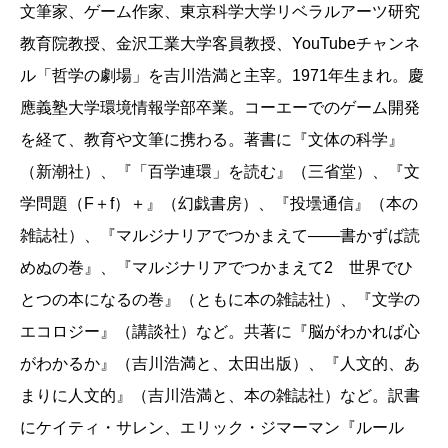
文筆家、ゲーム作家、東京科学大学リベラルアーツ研究
んでいる」という、この行為がなんとも神々しく、愛
教育院教授、金沢工業大学客員教授、YouTubeチャンネ
しい行為に思えてくる。文字を読むという行為は人間
ル「哲学の劇場」を吉川浩満と主宰。1971年生まれ。慶
の身体機能の限界と密接に関わるという、本書の文体
應義塾大学環境情報学部卒業。コーエーでのゲーム開発
論はきわめて身体的だ。
を経て、教育や文筆に携わる。著書に『文体の科学』
さらに読書とは、書物を脳裏に刻み込むこと、すな
（新潮社）、『「百学連環」を読む』（三省堂）、『文
わち自分の脳や身体を物質的に変化させることだとい
学問題（F＋f）＋』（幻戯書房）、『投壜通信』（本の
われれば、本書を読みながら刻一刻と変容していく自
雑誌社）、『マルジナリアでつかまえて――書かずば読
分の身体を感じつつ、「すごい、すごい」と走り回り
めぬの巻』、『マルジナリアでつかまえて2 世界でひ
たくなる。
とつの本になるの巻』（ともに本の雑誌社）、『文学の
と、これだけでも、本書がいわゆる「文体の本」で
エコロジー』（講談社）など。共著に『脳がわかれば心
はないということがわかるだろう。著者も書くよう
がわかるか』（吉川浩満と、太田出版）、『人文的、あ
に、ふつう文体といえば「言文一致体」とか「作家の
まりに人文的』（吉川浩満と、本の雑誌社）など。訳書
文体」になりがちだが、しかしそれでは二つ足りない
にケイティ・サレン、エリック・ジマーマン『ルール
という。