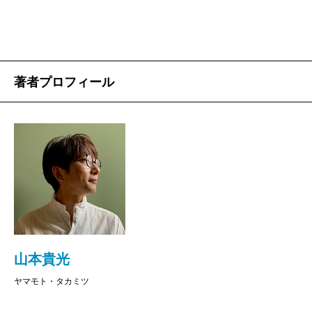
かっこいい文章を書かんがために本書を読む人はち
ょっとがっかりするかも知れない。しかし、本を読む
人、それも「練達な読書人というには自分はちょっと
なぁ」と思っている人が読むとこの上なく楽しいし、
著者プロフィール
なんと役にも立つ。文体の本なのにプラクティカルな
のだ。ちょっとびっくりだ。
いや、いや。プラクティカルどころか本書を読んだ
あとでは世界の見方や、あるいは生き方までも変わっ
てしまう人もいるだろう。これ、大げさではなくて本
当なんです。
「私たちは命を削って文章を読み書きしている」と著
者は書く。有限な、そして貴重な人生の時間の一部を
山本貴光
削って、私たちは文章を書き、そして読んでいるの
ヤマモト・タカミツ
だ。おお、確かにそうだ。こう聞いただけで「いま読