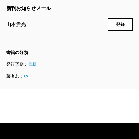
ンピュータ言語とおよそふつうの文体論の本では扱わ
新刊お知らせメール
ない文章が大半を占める。
これらの分析がこれまた目から鱗の連続なのだが、
山本貴光
登録
自分が苦手な分野の文章の章が特に面白い。上記の文
章は小説以外はあまり読まないが、就中「法律」と
書籍の分類
「批評」は苦手だ。
あの、なんとも無機質で、しかも長文の、一般人に
発行形態：
書籍
読まれることを拒否しているかのような法律の文。そ
著者名：
や
れを快刀乱麻を断つごとくにバッサバッサと解体し、
法律の基本形を示し、なぜ読みにくいのかを分析し、
さらにそれを読むコツを教えてくれる。それだけでは
ない。なぜ長文なのか、なぜ指示詞や指示代名詞が少
ないか、なぜあんな冷たい感じがするのかを、たとえ
ば「句点が生み出す深淵を嫌っている」とか、「抽象