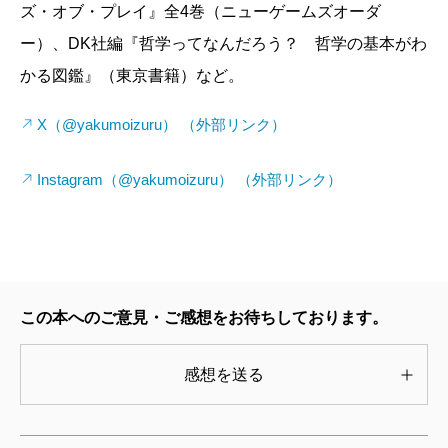
ズ・オブ・プレイ』全4巻（ニューゲームズオーダ
ひとつは「物質」の側面。文体とは文の「体」であ
ー）、DK社編『哲学ってなんだろう？ 哲学の基本がわ
る。それならば体そのものにアプローチすべきではな
かる図鑑』（東京書籍）など。
いかという。具体的には装置（紙か電子かそれ以外
か）、大きさ、デザイン、紙、文字の配列、書体や大
X（@yakumoizuru） （外部リンク）
きさなどなど。
なるほど、確かにそうだ。同じ文章でも紙で読むの
Instagram（@yakumoizuru） （外部リンク）
とＰＣで読むのとKindleで読むのとでは味わいが全く違
う。器によって食事の味が違うのは当たり前なのに、
文体を語るときにそのことにあまり注意を払わないの
は確かに変だ。
この本へのご意見・ご感想をお待ちしております。
また、今までの文体論は、いわゆる文系の文章に偏
りすぎていたという。そこで本書では多種多様の文章
感想を送る
を扱う。扱うどころか、「対話」「法律」「科学（二
章を割く）」「辞書」「批評」「小説」、さらにはコ