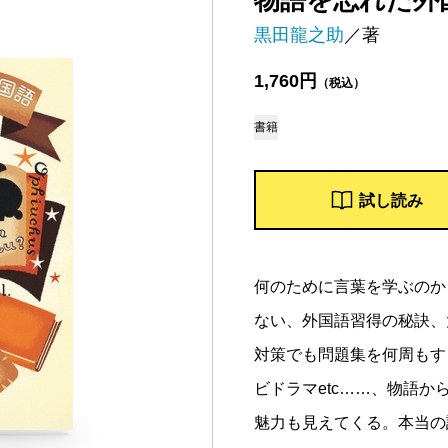
物語を忘れた外
黒田龍之助
／著
1,760円
（税込）
書籍
試し読み
何のために言葉を学ぶのか
ない、外国語習得の秘訣、
対策でも問題集を何周もす
ビドラマetc……、物語
魅力も見えてくる。本当の