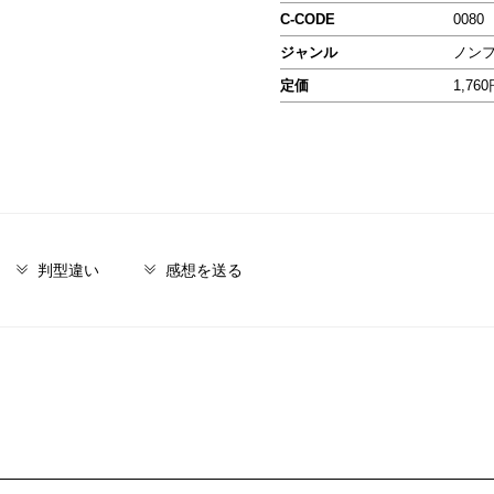
C-CODE
0080
ジャンル
ノン
定価
1,76
判型違い
感想を送る