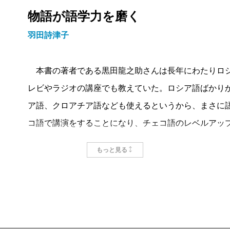
物語が語学力を磨く
羽田詩津子
本書の著者である黒田龍之助さんは長年にわたりロシ
レビやラジオの講座でも教えていた。ロシア語ばかり
ア語、クロアチア語なども使えるというから、まさに
コ語で講演をすることになり、チェコ語のレベルアッ
まず、チェコ語辞典などから拾いだした単語を黙々と
もっと見る
「語彙は外国語の基礎」で「料理でいえば材料」なの
い」からだ。もうひとつはチェコ語本の読書。これは
だという。おかげで講演は大成功をおさめることがで
この例からわかるように、語学力をつけるためには検
を原書で読もうと、黒田さんは強く勧めている。大学