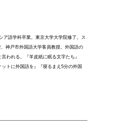
ここまで読んで、わたしは思わず膝を打っ
うとして、子ども向けの本の原書を読んで
るのかさっぱりわからないところもあった
ロシア語学科卒業。東京大学大学院修了。ス
なことをしている暇があったら、読解問題
教授、神戸市外国語大学客員教授。外国語の
もしれないが、結局、英語の底力はこうし
と言われる。『羊皮紙に眠る文字たち』
国語で読書をする場合、心がけるべきはす
ケットに外国語を』『寝るまえ5分の外国
そう、わからないところは飛ばしてどんど
はアガサ・クリスティーのBBC放送のド
字幕と音声をさまざまな組み合わせにして
る。
さん紹介されるが、どれも読んでみたい
するというトンガ語には興味をひかれた。