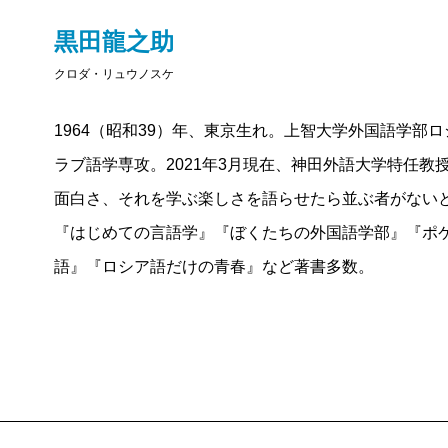
グの『トム・ジョーンズ』を原書で読破したそうだ。
黒田龍之助
た。実はわたしも中学、高校時代、英語の力をつけよ
クロダ・リュウノスケ
いたのだ。最初は知らない単語ばかりで何を言ってい
1964（昭和39）年、東京生れ。上智大学外国語学部
が、すでに日本語で読んでいるので筋はわかる。そん
ラブ語学専攻。2021年3月現在、神田外語大学特任
を解いた方が受験には有利では？ と思う方もいるか
面白さ、それを学ぶ楽しさを語らせたら並ぶ者がない
た原書の読書で養えたと信じている。黒田さんも「外
『はじめての言語学』『ぼくたちの外国語学部』『ポ
べてを分かろうとしないことである」と言っている。
語』『ロシア語だけの青春』など著書多数。
ん読み進めばいいのだ。
本だけではなく、映像の力を借りてもいい。黒田さん
ラマを見てから、英語で小説を読んだそうだ。映画も
繰り返し見ることで、「最高の外国語教師」となりう
また、本書ではさまざまな言語が登場する小説がたく
ものばかりだ。とりわけ、
湊かなえ
の『
絶唱
』に登場