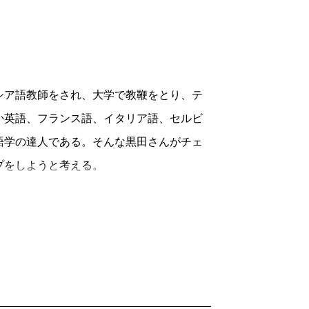
ア語教師をされ、大学で教鞭をとり、テ
か英語、フランス語、イタリア語、セルビ
語学の達人である。そんな黒田さんがチェ
プをしようと考える。
パソコンに打ちこんでいく作業をした。
で、「食材不足ではロクなものができな
大好きな
星新一
作品集のチェコ語版を選ん
きた。
定試験問題集を何度も解くよりも、物語
の英語教師になったときはフィールディン