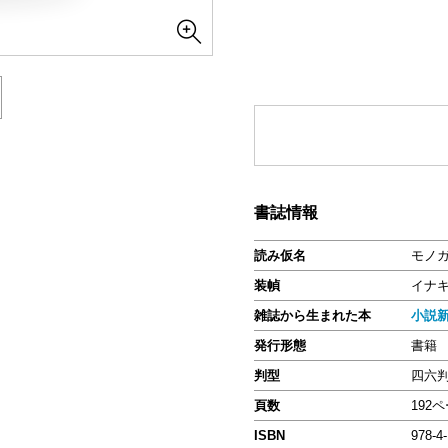
書誌情報
読み仮名
モノ
装幀
イナ
雑誌から生まれた本
小説
発行形態
書籍
判型
四六
頁数
192
ISBN
978-4