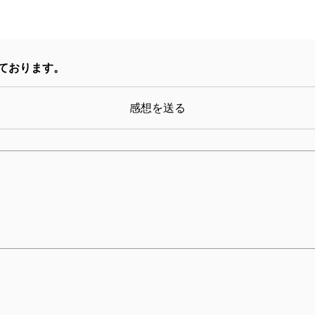
こなかったが、ニール・サイモンにはハマったと書か
ンポ」がよく、「セリフのカッコよさ」があるニール
章の魅力そのものなのだ。読んでいて実に爽快だった
ております。
口角が上がっていたので、アンチエイジングにもなっ
感想を送る
の考えに心から共感したので、さっそく明日からニー
りふを楽しく勉強してみるつもりだ。