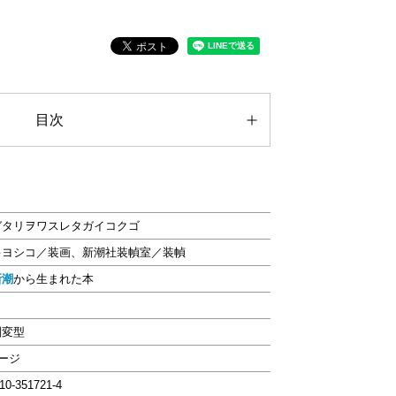
目次
ガタリヲワスレタガイコクゴ
キヨシコ／装画、新潮社装幀室／装幀
新潮
から生まれた本
判変型
ページ
-10-351721-4