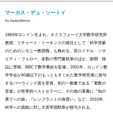
性という聖域においてさえ、人間が機械に屈服する日
が来るのか――これが著者が本書で「実存をかけて」
▼Philippe Sands フィリップ・サンズ［英
マーカス・デュ・ソートイ
国ペンクラブ会長］
追究していく主題だ。
Du Sautoy,Marcus
この本の最大の魅力は、著者の迷いと逡巡が、素直
なんと楽しく素晴らしい読書経験だろう！ 著者は、
に吐露されている点にある。機械はまだ当分は人間の
1965年ロンドン生まれ。オクスフォード大学数学研究所
複雑で恐ろしくそして美しいものや、人間であること
創造力を獲得できそうにないと安堵する瞬間もあれ
教授、リチャード・ドーキンスの後任として「科学啓蒙
の不思議さを、理解することがどういうことか、とて
ば、いや、機械の進歩は人間のそうした甘い予測を常
のためのシモニー教授職」も務める。英ロイヤル・ソサ
も簡単に、そしてとても楽しく見せてくれます。
に裏切ってきたではないかと、緊張を取り戻す瞬間も
エティ・フェロー。多数の専門書執筆のほか、新聞・雑
ある。安易に結論を出すことのないまま、人工知能と
誌に寄稿、BBCで数学番組を監修。2001年、ロンドン数
創造性をめぐる最新の研究と実践の現場にみずから足
学学会が40歳以下のもっともすぐれた数学研究者に授与
▼Nature ネイチャー誌
を運び、そこからライブ感に溢れる思考を紡ぎ出して
するバーウィック賞を受賞。初の一般書である『素数の
いく。
心奪われる考察。著者の結論をどう取るかはさてお
音楽』が世界的ベストセラーに。その他の著書に『知の
創造性の領域における人工知能研究の最前線を取材
き、そこに至る旅は雄弁さに満ち、啓蒙的でもある。
果てへの旅』『レンブラントの身震い』など。2010年、
する本書は、数学の他にも囲碁や絵画、音楽など話題
科学への貢献に対し大英帝国勲章が授与される。