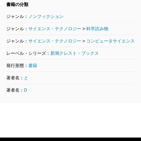
間以外を懸命に区別しようとしてきた常識の外に踏み
書籍の分類
出していくことから始まる創造もあるのではないか。
ジャンル：
ノンフィクション
本書を読みながら、私はそんなことを考えたのであ
ジャンル：
サイエンス・テクノロジー
>
科学読み物
る。
ジャンル：
サイエンス・テクノロジー
>
コンピュータサイエンス
レーベル・シリーズ：
新潮クレスト・ブックス
（もりた・まさお 独立研究者）
波 2020年12月号より
発行形態：
書籍
単行本刊行時掲載
著者名：
と
著者名：
D