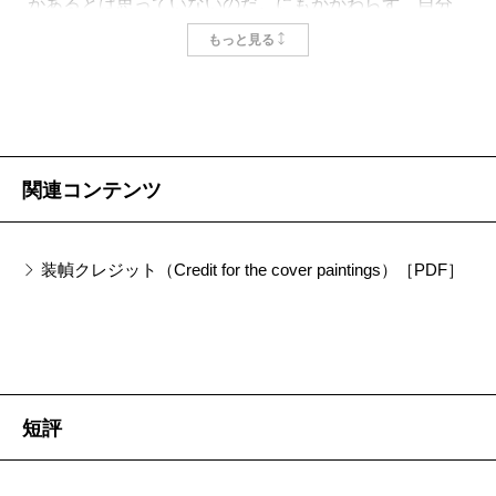
があるとは思っていないのだ。にもかかわらず、自分
たちにはそれができるかもしれないと信じてきた。人
もっと見る
間は、理性という特別な力によって、やがて真理に至
ることができる――この信念がなければ、近代の学問
の発展もなかったであろう。
だが、人間だけを特別視するこうした信念は、知的
関連コンテンツ
な機械という新たな他者の台頭によって、にわかに揺
さぶられ始めている。コンピュータは人間の脳には到
装幀クレジット（Credit for the cover paintings）［PDF］
底扱いきれない膨大なデータを高速に処理しながら、
人間とはかけ離れた方法で、様々な課題を解決してい
く。機械がアクセスできる潤沢なデータや、高速な計
算の処理能力と比較するとき、たかが人間とその小さ
短評
な脳に制約された知性を、特別視する根拠も怪しくな
ってくる。