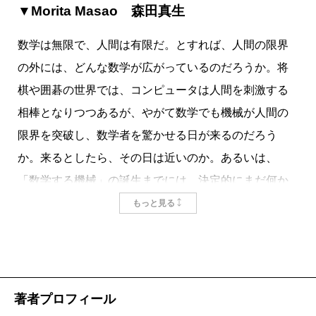
実際、近年の人工知能の進歩は目覚ましい。盤上で
▼Morita Masao 森田真生
は、チェスや将棋で機械が人間を打ち負かすようにな
数学は無限で、人間は有限だ。とすれば、人間の限界
り、最後の砦とされてきた囲碁においてさえ、機械が
の外には、どんな数学が広がっているのだろうか。将
人間を圧倒するようになった。
棋や囲碁の世界では、コンピュータは人間を刺激する
人工知能の歴史は、これまで人間にしかできないと
相棒となりつつあるが、やがて数学でも機械が人間の
信じられてきた多くのことが、実は機械にも実行でき
限界を突破し、数学者を驚かせる日が来るのだろう
ると証明してきたのだ。何が人間にしかできないかを
か。来るとしたら、その日は近いのか。あるいは、
はっきりさせることで、人間をその他の生き物から区
「数学する機械」の誕生までには、決定的にまだ何か
別しようとしてきた近代の伝統にとって、これは由々
が足りていないのか。著者は「数学する人間」として
もっと見る
しき事態である。
の意地にかけ、人工知能研究の最前線を取材しながら
本書の著者マーカス・デュ・ソートイは、数学者と
考察を重ねていく。答えの見えない問いを追うスリリ
しての立場から、「創造性」こそが人間と人間でない
ングな思考の旅。
ものを決定的に分かつ能力だと信じる。だが彼は、人
工知能の急速な進歩を前に、半信半疑でもある。創造
著者プロフィール