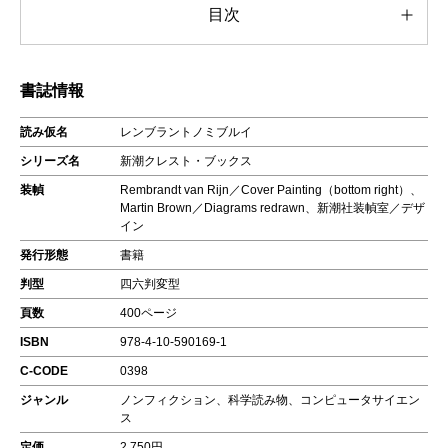
目次
書誌情報
読み仮名
レンブラントノミブルイ
シリーズ名
新潮クレスト・ブックス
装幀
Rembrandt van Rijn／Cover Painting（bottom right）、
Martin Brown／Diagrams redrawn、新潮社装幀室／デザ
イン
発行形態
書籍
判型
四六判変型
頁数
400ページ
ISBN
978-4-10-590169-1
C-CODE
0398
ジャンル
ノンフィクション、科学読み物、コンピュータサイエン
ス
定価
2,750円