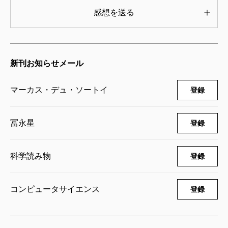
開くためには、人間という限界を突破していく必要が
感想を送る
あるのかもしれない。
詳細は本書をご覧いただくとして、将棋や囲碁の世
界をコンピュータが席巻したように、数学にもまた機
新刊お知らせメール
械の足音が忍び寄ってきている。著者はそれでも、最
後まで機械に代替できない「人間らしさ」とは何かを
マーカス・デュ・ソートイ
登録
模索する。
だが、あらゆる生き物が織りなすこの宇宙から「人
冨永星
登録
間」だけを特別な存在として切り出そうとする姿勢そ
のものを反省する好機を、人工知能が与えてくれてい
科学読み物
登録
るようにも思える。「前提とみなされていた思い込み
を捨て」「システムの外に踏み出して」いくのが、創
コンピュータサイエンス
登録
造性だと著者は語るが、他の生物と自分を区別する
「人間らしさ」に固執する思い込みを捨て、人間と人