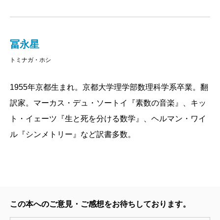
が豊富だが、数学者である著者が特に強い関心を寄せ
ているのは、数学で機械が人間を超える日が来るか
▼Jeanette Winterson ジャネット・ウィン
だ。
ターソン
冨永星
数学においても、今後コンピュータが決定的に重要
事実がぎっしり詰まっていて面白い。創造性という言
トミナガ・ホシ
な役割を担うようになる可能性がある。何しろ、数学
葉の意味を疑い、人間にとっての創造の意味をめぐる
は難しくなりすぎてきているからだ。数学という無限
1955年京都生まれ。京都大学理学部数理科学系卒業。翻
従来の考えをぐらつかせる。来るAIの世界への素晴ら
の宇宙の、小さな片隅をマスターするだけでも、何年
訳家。マーカス・デュ・ソートイ『素数の音楽』、キッ
しい旅行ガイド。
にも及ぶ修行が必要になる。さらに問題は、数学の高
ト・イェーツ『生と死を分ける数学』、ヘルマン・ワイ
度な複雑化のため、他の研究者の成果を厳密に検証す
ル『シンメトリー』など訳書多数。
ることが、どんどん困難になってきていることだ。
人間が証明した定理の正しさを、人間だけの力で確
かめることが難しくなってきている。数学は無限で、
人間は有限なのだから、人間の脳が扱える数学だけ
この本へのご意見・ご感想をお待ちしております。
が、数学のすべてではない。数学の新たな領野を切り