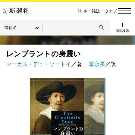
本・雑誌・ウェブ
詳細検索
レンブラントの身震い
マーカス・デュ・ソートイ
／著 、
冨永星
／訳