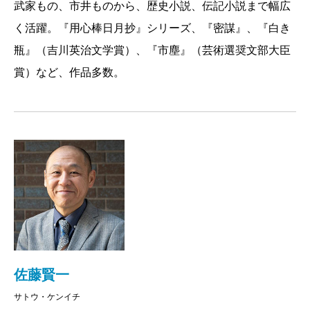
できませんが、本書中の旅案内の記「名作『蝉しぐ
武家もの、市井ものから、歴史小説、伝記小説まで幅広
れ』を歩く」を出羽三山で終りにしようと考えるよう
く活躍。『用心棒日月抄』シリーズ、『密謀』、『白き
になったのも、この朝ゆえでした。
瓶』（吉川英治文学賞）、『市塵』（芸術選奨文部大臣
賞）など、作品多数。
国宝の羽黒山五重塔
2016/04/27
佐藤賢一
サトウ・ケンイチ