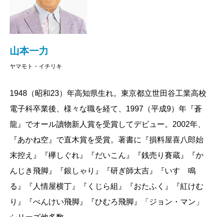
山本一力
ヤマモト・イチリキ
1948（昭和23）年高知県生れ。東京都立世田谷工業高校
電子科卒業後、様々な職を経て、1997（平成9）年『蒼
龍』でオール讀物新人賞を受賞してデビュー。2002年、
『あかね空』で直木賞を受賞。著書に『損料屋喜八郎始
末控え』『欅しぐれ』『だいこん』『銭売り賽蔵』『か
んじき飛脚』『銀しゃり』『研ぎ師太吉』『いすゞ鳴
る』『人情屋横丁』『くじら組』『おたふく』『紅けむ
り』『べんけい飛脚』『ひむろ飛脚』「ジョン・マン」