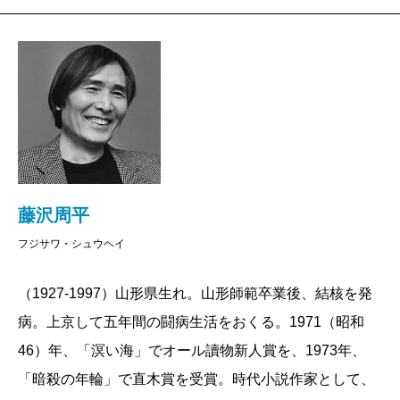
さだかではないのですが、『蝉しぐれ』の冒頭、主人
公・文四郎の眼前にひろがる朝の田園風景にひかれた
のかもしれません。そして、はじめて訪れたそこは、
空が高く、その下にたんぼが豊かにひろがっており、
類稀な穀倉地帯を実感しました。
鶴岡に通い出してから幾度目かの早朝のことでし
た。寝坊助の私の部屋を、この世の終りとも思えるよ
うな轟音と振動がおそいました。とびおきましたが、
藤沢周平
何が何だかわかりません。窓を打つ雨の音に、日本一
フジサワ・シュウヘイ
の雷多発地帯といわれ、「雷サミット」なるものが毎
年開催されている鶴岡が実感されたというわけです。
（1927-1997）山形県生れ。山形師範卒業後、結核を発
と同時に、ここの風景の秘密がとけた気がしました。
病。上京して五年間の闘病生活をおくる。1971（昭和
今まで横のひろがりばかりにひかれていましたが、そ
46）年、「溟い海」でオール讀物新人賞を、1973年、
の中に垂直のひろがりがかくされていたのです。詳述
「暗殺の年輪」で直木賞を受賞。時代小説作家として、