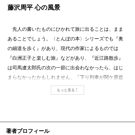
藤沢周平 心の風景
先人の書いたものにひかれて旅に出ることは、まま
あることでしょう。〈とんぼの本〉シリーズでも『奥
の細道を歩く』があり、現代の作家によるものでは
『白洲正子と楽しむ旅』などがあり、『近江路散歩』
は司馬遼太郎氏の次の一節に出会わなかったら、はじ
まらなかったかもしれません。「下り列車が関ケ原盆
地をすぎ、近江の野がひらけてくると、胸の中でシャ
もっと見る
ボン玉が舞いあがってゆくようにうれしくなってしま
う」（『街道をゆく』）
私が、藤沢周平氏の故郷・鶴岡へ思いをはせるよう
になったのは、いつ、どの作品、どの場面からかは、
著者プロフィール