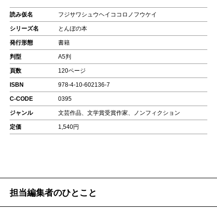
読み仮名
フジサワシュウヘイココロノフウケイ
シリーズ名
とんぼの本
発行形態
書籍
判型
A5判
頁数
120ページ
ISBN
978-4-10-602136-7
C-CODE
0395
ジャンル
文芸作品、文学賞受賞作家、ノンフィクション
定価
1,540円
担当編集者のひとこと