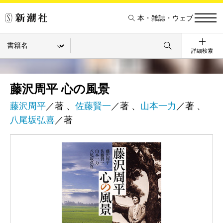
本・雑誌・ウェブ
詳細検索
藤沢周平 心の風景
藤沢周平
／著 、
佐藤賢一
／著 、
山本一力
／著 、
八尾坂弘喜
／著