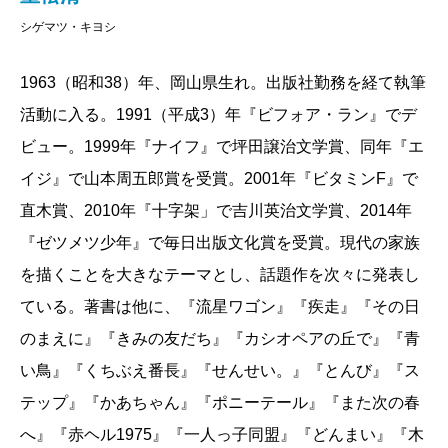
手の人のため、もっと生きたかった彼の残した言葉
シゲマツ・キヨシ
は、まさに今、イーハトーブのすべての人が幸せにな
りますようにという、願いであると思うのです。
1963（昭和38）年、岡山県生れ。出版社勤務を経て執筆
活動に入る。1991（平成3）年『ビフォア・ラン』でデ
2011/07/25
ビュー。1999年『ナイフ』で坪田譲治文学賞、同年『エ
イジ』で山本周五郎賞を受賞。2001年『ビタミンF』で
直木賞、2010年『十字架」で吉川英治文学賞、2014年
『ゼツメツ少年』で毎日出版文化賞を受賞。現代の家族
を描くことを大きなテーマとし、話題作を次々に発表し
ている。著書は他に、『流星ワゴン』『疾走』『その日
のまえに』『きみの友だち』『カシオペアの丘で』『青
い鳥』『くちぶえ番長』『せんせい。』『とんび』『ス
テップ』『かあちゃん』『ポニーテール』『また次の春
へ』『赤ヘル1975』『一人っ子同盟』『どんまい』『木