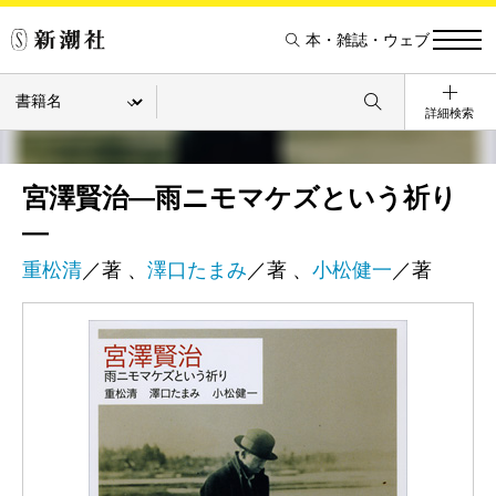
本・雑誌・ウェブ
詳細検索
宮澤賢治―雨ニモマケズという祈り
―
重松清
／著 、
澤口たまみ
／著 、
小松健一
／著