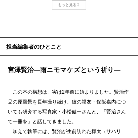
もっと見る
賢治の死後に発見された「雨ニモマケズ」手帳（宮沢賢治記念
館蔵）
担当編集者のひとこと
宮澤賢治―雨ニモマケズという祈り―
この本の構想は、実は2年前に始まりました。賢治作
品の原風景を長年撮り続け、彼の親友・保阪嘉内につ
いても研究する写真家・小松健一さんと、「賢治さん
で一冊を」と話してきました。
加えて執筆には、賢治が生前訪れた樺太（サハリ