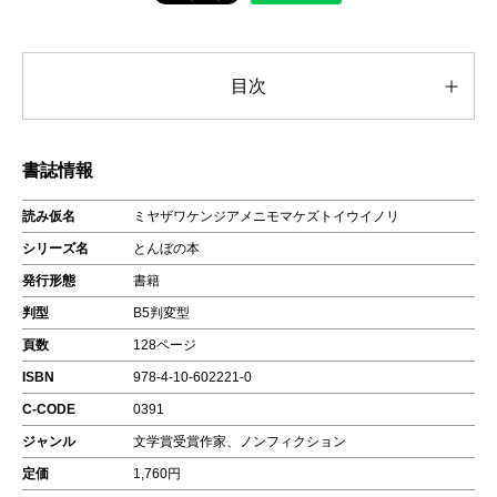
目次
書誌情報
読み仮名
ミヤザワケンジアメニモマケズトイウイノリ
シリーズ名
とんぼの本
発行形態
書籍
判型
B5判変型
頁数
128ページ
ISBN
978-4-10-602221-0
C-CODE
0391
ジャンル
文学賞受賞作家、ノンフィクション
定価
1,760円