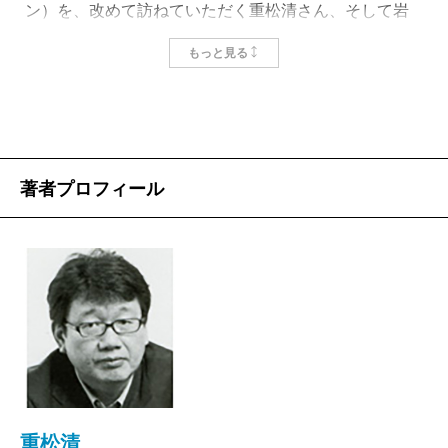
ン）を、改めて訪ねていただく重松清さん、そして岩
手在住で高校・大学と賢治の後輩にあたり、彼の生涯
もっと見る
や作品について書いていただく澤口たまみさんのお二
方のご協力も決まり、本格的に編集作業に入った矢先
詩集『春と修羅』、童話集『注文の多い料理店』が刊行された
1924年、28歳の宮澤賢治
――2011年3月11日、東日本大震災が起きました。
「雨ニモマケズ 風ニモマケズ……」と賢治は手帳に
著者プロフィール
書き残しました。自分が理想とする人物像を描いてい
ます。それは不治の病の床にあって、やり残した多く
を想い、記されたのだと思います。「サウイフモノ
ニ ワタシハナリタイ」と締めくくった時、彼の胸の
内はいかばかりだったか……。
三陸を襲った明治の大津波の年に生まれ、同じく昭
和の大津波の年に亡くなった宮澤賢治。そして期せず
して、平成の大津波の年に、この本ができました。岩
重松清