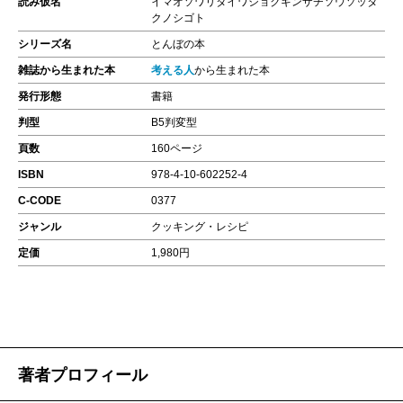
読み仮名
イマオソワリタイワショクギンザチソウソッタ
クノシゴト
シリーズ名
とんぼの本
雑誌から生まれた本
考える人
から生まれた本
発行形態
書籍
判型
B5判変型
頁数
160ページ
ISBN
978-4-10-602252-4
C-CODE
0377
ジャンル
クッキング・レシピ
定価
1,980円
著者プロフィール