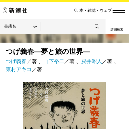
本・雑誌・ウェブ
詳細検索
つげ義春―夢と旅の世界―
つげ義春
／著 、
山下裕二
／著 、
戌井昭人
／著 、
東村アキコ
／著