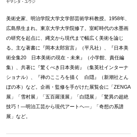
ヤマシタ・ユウジ
美術史家、明治学院大学文学部芸術学科教授。1958年、
広島県生まれ。東京大学大学院修了。室町時代の水墨画
の研究を起点に、縄文から現代まで幅広く美術を論じ
る。主な著書に『岡本太郎宣言』（平凡社）、『日本美
術全集20 日本美術の現在・未来』（小学館、責任編
集）、共著に『驚くべき日本美術』（集英社インターナ
ショナル）、『禅のこころを描く 白隠』（新潮社とん
ぼの本）など。企画・監修を手がけた展覧会に「ZENGA
展」「雪村展」「五百羅漢展」「白隠展」「驚異の超絶
技巧！―明治工芸から現代アートヘ―」「奇想の系譜
展」など。