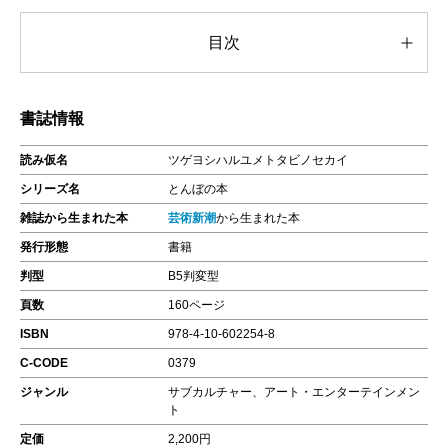
目次
書誌情報
読み仮名
ツゲヨシハルユメトタビノセカイ
シリーズ名
とんぼの本
雑誌から生まれた本
芸術新潮
から生まれた本
発行形態
書籍
判型
B5判変型
頁数
160ページ
ISBN
978-4-10-602254-8
C-CODE
0379
ジャンル
サブカルチャー、アート・エンターテインメン
ト
定価
2,200円