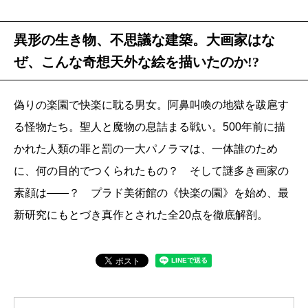
異形の生き物、不思議な建築。大画家はな
ぜ、こんな奇想天外な絵を描いたのか!?
偽りの楽園で快楽に耽る男女。阿鼻叫喚の地獄を跋扈す
る怪物たち。聖人と魔物の息詰まる戦い。500年前に描
かれた人類の罪と罰の一大パノラマは、一体誰のため
に、何の目的でつくられたもの？ そして謎多き画家の
素顔は――？ プラド美術館の《快楽の園》を始め、最
新研究にもとづき真作とされた全20点を徹底解剖。