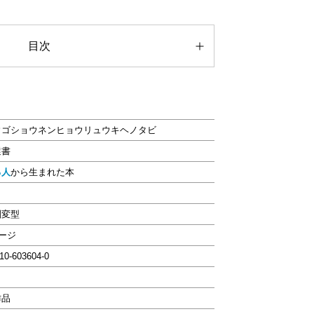
目次
ウゴショウネンヒョウリュウキヘノタビ
選書
る人
から生まれた本
判変型
ページ
-10-603604-0
作品