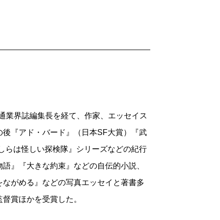
険譚です。
ヨく推していた本を2冊挙げると、漂流モ
ち』（ヴァレリアン・アルバーノフ、海津
前味噌になりますが――『コンゴ・ジャー
社）です。内容紹介は書き出すと長くなる
ンストップ・ノンフィクションでコーフン
流通業界誌編集長を経て、作家、エッセイス
たのは、ハイイロガンの雛を観察した動
後『アド・バード』（日本SF大賞）『武
ているような気がします。初めて読んだ本
しらは怪しい探検隊』シリーズなどの紀行
ではないでしょうか。椎名さんが小学校の
物語』『大きな約束』などの自伝的小説、
ーマでもある、ジュール・ヴェルヌの『十五
をながめる』などの写真エッセイと著書多
名さんは世界各地の秘境を旅する作家とな
監督賞ほかを受賞した。
して、今に至るまで膨大な数の「漂流」