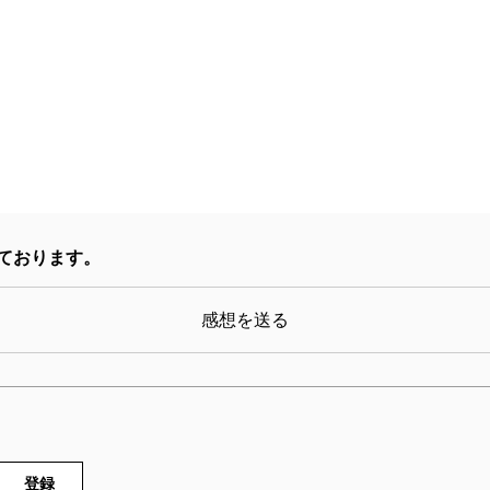
ワクワクしながら読んだ大人の読者にこそ、楽しんで
単行本刊行時掲載
ております。
感想を送る
登録