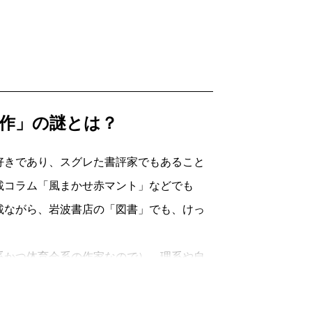
作」の謎とは？
好きであり、スグレた書評家でもあること
載コラム「風まかせ赤マント」などでも
載ながら、岩波書店の「図書」でも、けっ
かつ体育会系の作家なので）、理系や自
（おはこ）のテーマが、「漂流」「遭難」
せずにさまよってしまう個人やグループの