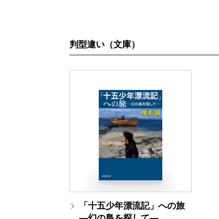
判型違い（文庫）
「十五少年漂流記」への旅
―幻の島を探して―