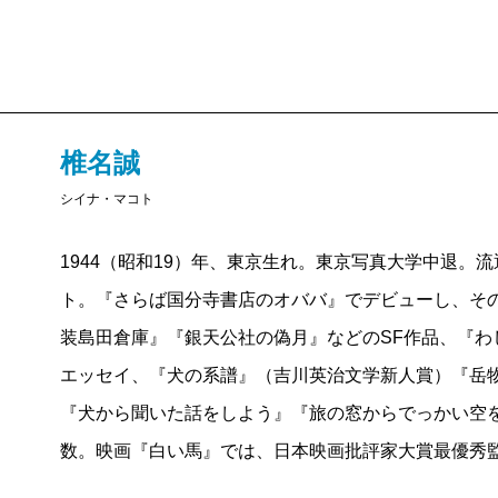
話であったり、すごい場所やすごい物を探しに行く冒
例えば最近、「すげー、面白い本があるんだよ」とツ
ノでは、『凍える海 極寒を24ヶ月間生き抜いた男た
正彦訳、ヴィレッジブックス）、冒険モノでは――手
椎名誠
ニー』（レドモンド・オハンロン、土屋政雄訳、新潮
シイナ・マコト
ので、書店でぜひ手にとってください。いずれも、ノ
間違いなしです。
1944（昭和19）年、東京生れ。東京写真大学中退。
さて、「生まれた瞬間、見たモノを親と思う」と言っ
ト。『さらば国分寺書店のオババ』でデビューし、その
物学者ローレンツですが、ヒトの読書傾向もこれに似
装島田倉庫』『銀天公社の偽月』などのSF作品、『わ
は、大なり小なり、今の自分の人生に影響を与えるの
エッセイ、『犬の系譜』（吉川英治文学新人賞）『岳
図書館で初めて読んで感動した1冊が、今回の本のテ
『犬から聞いた話をしよう』『旅の窓からでっかい空
少年漂流記』でした。これが決定的な経験となり、椎
数。映画『白い馬』では、日本映画批評家大賞最優秀
って、今でも頻繁にテント生活を楽しんでいます。そ