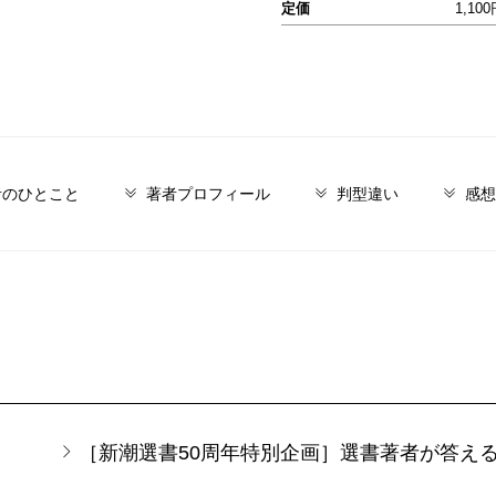
定価
1,10
者のひとこと
著者プロフィール
判型違い
感想
［新潮選書50周年特別企画］選書著者が答え