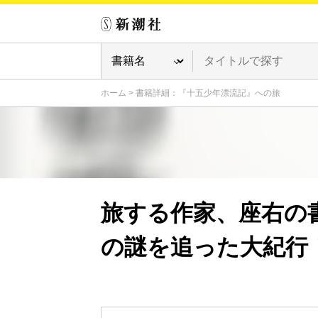
ホーム
>
書籍詳細：『十五少年漂流記』への旅
旅する作家、座右の
の謎を追った大紀行