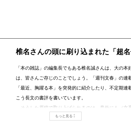
椎名さんの頭に刷り込まれた「超名
「本の雑誌」の編集長でもある椎名誠さんは、大の本
は、皆さんご存じのことでしょう。「週刊文春」の連
「最近、胸躍る本」を突発的に紹介したり、不定期連
こう長文の書評を書いています。
そうした原稿で取り上げられるのは、意外にも（文系
もっと見る
然界をテーマにしたものが多いのです。中でも十八番
「冒険」モノ。古今東西、海や山、自然の中で、意図