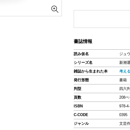
書誌情報
読み仮名
ジュ
シリーズ名
新潮
雑誌から生まれた本
考え
発行形態
書籍
判型
四六
頁数
208
ISBN
978-4
C-CODE
0395
ジャンル
文芸