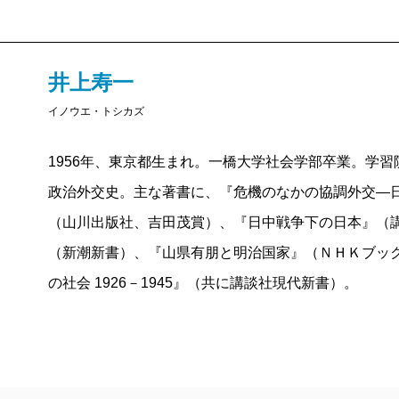
たとえば、国際連盟からの脱退は、日本の孤立化ばか
史理解としては問題外である。スターリンや蒋介石の
欧州諸国とは密接な関係を保っており、連盟自体は日
ズムとデモクラシーに境界はない。英米の政治もまた
は、満州国と国際協調を両立させるために外務省が敢
ったのである。この「持てる国」英米のブロック経済
井上寿一
ジア・アフリカに積極進出し、経済摩擦を引き起こした
であったからです。そのことを連盟諸国も分っていた
イノウエ・トシカズ
日中戦争期には「東亜」「南洋」への関心が一般国民
あるいは、世界恐慌下、英米の「持てる国」に対して
所、東亜研究所など、戦後に開花する中東、東南アジ
によって挑戦したという構図も、実際のところは正し
1956年、東京都生まれ。一橋大学社会学部卒業。学
である（Ｖ章）。こうしたグローバル化の系譜をたど
を敷いていたのは英米の方であり、日本は独り自由貿
性があることは自明である。
政治外交史。主な著書に、『危機のなかの協調外交―
積極的に外交進出していたのです。また、そうした進
とはいえ、敗戦後は「八紘一宇」に代表される戦時宣
（山川出版社、吉田茂賞）、『日中戦争下の日本』（
た国際共産主義運動の影響などもあって、私たちは「
「東亜」「南洋」への関心が拡大していたのでした。
（新潮新書）、『山県有朋と明治国家』（ＮＨＫブッ
向き合うことを避け続けてきた。例えば、「超国家主
本書を読んでいてよく分るのは、一九三〇年代の日本
の社会 1926－1945』（共に講談社現代新書）。
というより政治的罵倒のレッテルとして使われてきた
意図した為政者、知識人たちが多かったかということ
るならば、国境や民族を越えた国際協調主義、自由貿
「対立と戦争」へ至ることになるのですが……。この
も追い風として国民一般の対外認識は向上したのであ
お、きっと学ぶところが多いはずです。
その上で、危機の時代の教訓として著者が最も訴えた
がら、結果は対立と戦争に至る」歴史の逆説だろう。