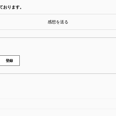
しく悲劇的なものであった。厳しさをます国際情勢の
ております。
開国」が叫ばれる現在、本書は必読の歴史書だろう。
に他ならないのだから。
感想を送る
登録