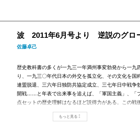
波 2011年6月号より 逆説のグ
佐藤卓己
歴史教科書の多くが一九三一年満州事変勃発から一九
り、一九三〇年代日本の外交を孤立化、その文化を国
連盟脱退、三六年日独防共協定成立、三七年日中戦争
開戦……と年表で出来事を追えば、「軍国主義」、「
点セットの歴史理解はなるほど説得力がある。この戦
成し遂げたのが、井上寿一『戦前日本の「グローバリ
もっと見る
まず、意表を突くタイトルである。私は戦時中のスロ
紀に由来する四字熟語を英語に直訳すると“all the world 
に）、わかりやすく意訳すれば“Japanese global