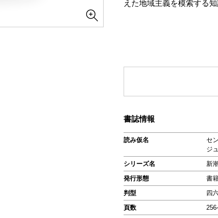
えた地域主義を模索する知
書誌情報
読み仮名
セ
ジ
シリーズ名
新
発行形態
書
判型
四
頁数
25