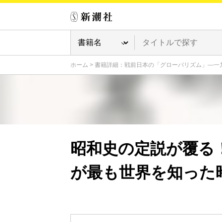
ホーム
>
書籍詳細：戦前日本の「グローバリズム」―一
昭和史の定説が覆る
が最も世界を知った