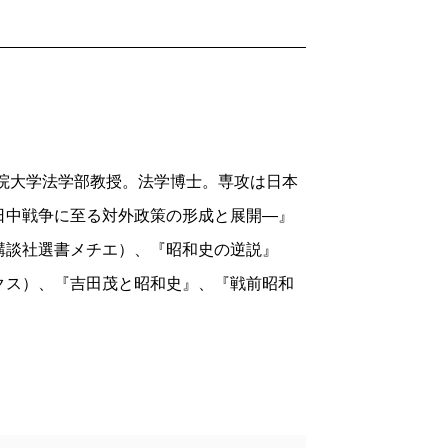
りが強調されていますが、実はその後も
政治をデモクラシーと呼ぶならば、ファシ
本に残ってもらいたかったのです。それ
危機の時代においては十分に全体主義的だ
て選択した、いわば「協調のための脱退」
に対して、日本は自由貿易政策を掲げてア
（IV）。そうした経済進出とも重なって
のでした。
にまで拡大した。東亜経済調査局附属研究
「持たざる国」日本もブロック経済体制
アの地域研究の種がまかれたのもこの時代
くはありません。強固な特恵関税ブロック
習院大学法学部教授。法学博士。専攻は日本
れば、日本の戦前＝戦後に国際認識の連続
易政策を貫き、アジア・アフリカなどにも
日中戦争に至る対外政策の形成と展開―』
出とも重なり、この時代は一般国民にまで
伝への反発、あるいはＧＨＱ占領政策、ま
講談社選書メチエ）、『昭和史の逆説』
戦前日本のグローバリズム」に真正面から
クス）、『吉田茂と昭和史』、『戦前昭和
義」という多義的な言葉である。学術用語
には、いかに人知れず国際協調と平和を
。しかし、「国家を超える主義」と解釈す
です。しかし皮肉なことに、その結果は
易主義をも含む概念となる。超国家主義を
歴史の逆説、ダイナミズムは、今日でもな
る。
かったのは、「国際協調と平和を意図しな
八〇年前のグローバリズムの帰結は、まさ