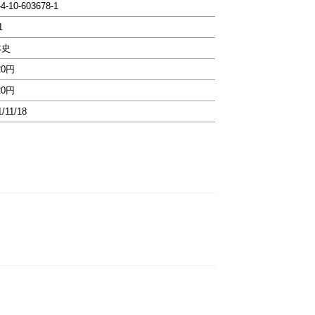
-4-10-603678-1
1
本史
20円
20円
1/11/18