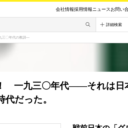
会社情報
採用情報
ニュース
お問い
詳細検索
九三〇年代の教訓―
！ 一九三〇年代――それは日
時代だった。