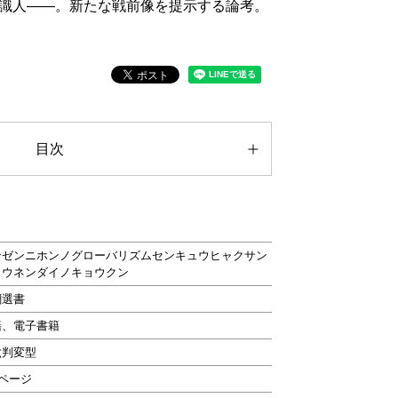
識人――。新たな戦前像を提示する論考。
目次
ンゼンニホンノグローバリズムセンキュウヒャクサン
ュウネンダイノキョウクン
潮選書
籍、電子書籍
六判変型
6ページ