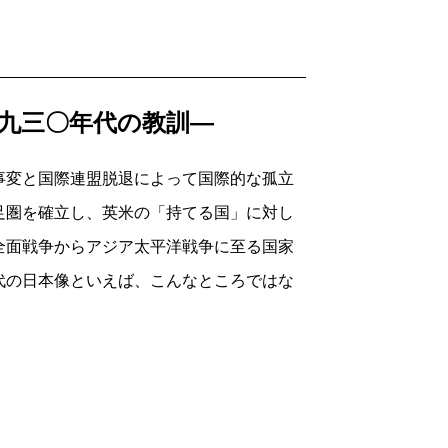
こうある。
、世界平和ノ確立ヲ招来スルコトヲ以テ根
ヲ根幹トスル大東亜ノ新秩序ヲ建設スルニ
九三〇年代の教訓―
に過ぎなかったとしても、「日満支ノ強固
える理念に共鳴した知識人は少なくなかっ
事変と国際連盟脱退によって国際的な孤立
に連合軍占領下の本土でも日本人は「命が
足圏を確立し、英米の「持てる国」に対し
の国際化」の起点をこれまで一九四〇年代
は日本にとって、世界がもっとも広がった
全面戦争からアジア太平洋戦争に至る国家
に時代を遡る必要を痛感している。
代の日本像といえば、こんなところではな
風景は新鮮だ。たとえば、満州国建国以後
かっていた（Ｉ章）。満州国と国際協調を
ものではなかった」と筆者の井上寿一さ
盟脱退だった（II章）。この当時の国際状
心旺盛な世界的視野を持ち、国際感覚にも
「ファシズムvsデモクラシー」の対立と
については、評者もメディア研究において繰り
国のプロパガンダではあっても現実的な歴