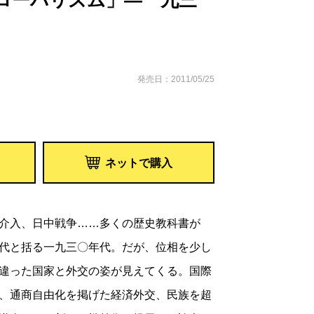
ローバリズム」―一九三
発売日：2011/05/25
ネットで購入
介入、日中戦争……多くの歴史教科書が
代と括る一九三〇年代。だが、位相を少し
違った国家と外交の姿が見えてくる。国際
、通商自由化を掲げた経済外交、民族を超