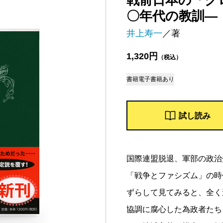
戦前日本の「グ
〇年代の教訓―
井上寿一
／著
1,320円
（税込）
書籍
電子書籍あり
試し読み
国際連盟脱退、軍部の政治
「戦争とファシズム」の時
ずらして見てみると、全く
協調に腐心した為政者たち