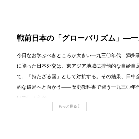
閣が一九四〇年七月二六日策定した基本国策要綱には
「皇国ノ国是ハ八紘ヲ一宇トスル肇国ノ大精神ニ基キ
本トシ、先ツ皇国ヲ核心トシ、日満支ノ強固ナル結合
在リ」
戦前日本の「グローバリズム」―一
たとえ「大東亜新秩序」構想は戦争正当化の大義名分
ナル結合」、いわゆる東亜協同体論など国民国家を超
今日なお学ぶべきところが大きい一九三〇年代 満州
た。やがてアジア太平洋全域に拡大した戦場で、さら
に陥った日本外交は、東アジア地域に排他的な自給自
けの異文化接触」を体験した。それゆえ、私は「大衆
の総力戦体験に求めてきた。しかし、「一九三〇年代
て、「持たざる国」として対抗する。その結果、日中
時代だった」（三頁）と主張する本書を読んで、さら
的な破局へと向かう――歴史教科書で習う一九三〇年
実際、「戦前グローバリズム」の視点から見えてくる
いでしょうか。
も日本人移民の圧倒的多数は満州ではなく中南米にむ
もっと見る
でも、実際のこの時代の日本は、「そんなに硬直した
両立させるために、外務省が敢えて選択したのが国際連
んはいいます。「むしろ、今よりよほど自由で、好奇
況を河合栄治郎をはじめとする自由主義知識人の多くは
考えていなかった（III章）。この対立図式の無効性
長けていた」と。
返し論じてきた。この図式は第二次大戦における連合