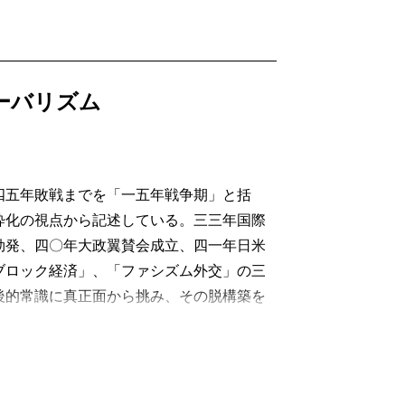
ローバリズム
四五年敗戦までを「一五年戦争期」と括
粋化の視点から記述している。三三年国際
勃発、四〇年大政翼賛会成立、四一年日米
ブロック経済」、「ファシズム外交」の三
後的常識に真正面から挑み、その脱構築を
ズム」』である。
ーガン「八紘一宇」を思い出した。日本書
under one roof”（全世界を一つ屋根の下
ism”（日本の世界化）となる。第二次近衛文麿内