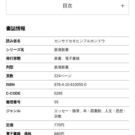
目次
書誌情報
読み仮名
カンサイセキヒンフルホンドウ
シリーズ名
新潮新書
発行形態
新書、電子書籍
判型
新潮新書
頁数
224ページ
ISBN
978-4-10-610055-0
C-CODE
0295
整理番号
55
ジャンル
エッセー・随筆、本・図書館、人文・思想・
宗教
定価
770円
電子書籍 価格
660円