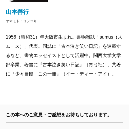
行されたもので、サイズが山本文庫よりさらに小
って、なんと二百円だった。
さい。戦後すぐのことで、紙の質も悪ければ、サ
山本善行
もう一冊は文庫本。ソルジェニーツィン『イワ
イズもきちんと統一されてはいない。しかし、ラ
ヤマモト・ヨシユキ
ン・デニーソヴィチの一日』だ。持っているのと
インナップが見事。坂口安吾『外套と青空』、井
カバーがちがうみたいだ。同じ作者の短編集『マ
伏鱒二『詩集仲秋明月』、横光利一『小説シルク
1956（昭和31）年大阪市生まれ。書物雑誌「sumus（ス
トリョーナの家』のことなど思い出しながらカバ
ハット』、江戸川乱歩『探偵小説黒手組』、木々
ムース）」代表。同誌に「古本泣き笑い日記」を連載す
ーを外してみると、その下に帯とパラフィンが巻
高太郎『就眠儀式』……。いずれも古本好き文学
るなど、書物エッセイストとして活躍中。関西大学文学
いてあった。奥付を見ると、昭和三十八年の発行
好きにはたまらないものだ。
部卒業。著書に『古本泣き笑い日記』（青弓社）、共著
だ。新潮文庫が、帯、パラフィン装からカバー装
詳しくは山本善行『関西赤貧古本道』でどう
に『少々自慢 この一冊』（イー・ディー・アイ）。
に変わる、過渡期のものではないか。
ぞ。
値段を見ると十円だったので買っておく。
このような古本に出会えると、引退しかかってい
掲載：2004年2月25日
た弛んだ私の身体であったのに、全身に力がみな
ぎってくる。もちろんいつもこんないいことばか
この本へのご意見・ご感想をお待ちしております。
りではない。大げさかも知れないが、かずかずの
失敗、情けない涙のあとでやっと味わえるものな