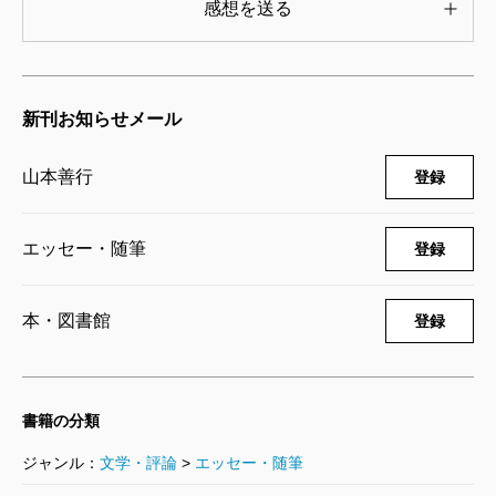
感想を送る
のだろう。
その涙する情けない方の話は、どうぞ『関西赤貧
古本道』で読んでください。
新刊お知らせメール
（やまもと・よしゆき エッセイスト）
山本善行
登録
エッセー・随筆
登録
本・図書館
登録
書籍の分類
ジャンル：
文学・評論
>
エッセー・随筆