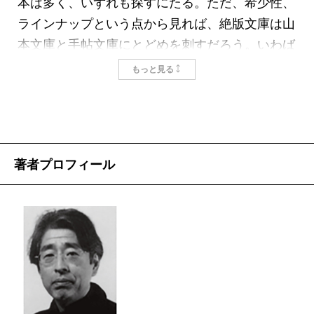
本は多く、いずれも探すにたる。ただ、希少性、
本芳雄は伊藤整の『日本文壇史』や『我が文学生
ラインナップという点から見れば、絶版文庫は山
活』などの装幀も手掛けている。私はこの『中国
本文庫と手帖文庫にとどめを刺すだろう。いわば
と私』を手に持ち、さすが岡本芳雄だなあ、と感
両横綱である。と言っても、ご存じない方が大半
もっと見る
心した。
かもしれない。
「上野先生清玩 幸次郎」という献呈署名が入
山本文庫は昭和11（1936）年に山本書店から
り、上野精一宛のハガキまで付いているのも有り
刊行されたものだが、外国文学の名作を57冊出し
難い。
て、1年間で消えてしまった。通常の文庫サイズ
著者プロフィール
本に挟み込まれているのは「細川だより」だ。二
よりひと回り小さいのが特徴。翻訳者が素晴らし
つ折りの簡単なものだけれど、本文の組版や使用
い。中原中也（『ランボオ詩抄』）、小林秀雄
した用紙の詳しい説明があって、それは表紙の紋
（ボードレール『ポオ論』）、堀辰雄（アポリネ
様にまで及んでいる。ちなみに、この『中国と
ール『アムステルダムの水夫』）、立原道造（シ
私』の表紙紋様は、中国の民芸「窓花」より「西
ュトルム『林檎みのる頃』）などの名前が見え
瓜と鼠」をとったものだという。確かにカバーを
る。
めくると西瓜の上にかわいい鼠が乗っていた。
手帖文庫は昭和21（1946）年に地平社から刊
値段を見ると、読む前にこれだけ楽しませてもら