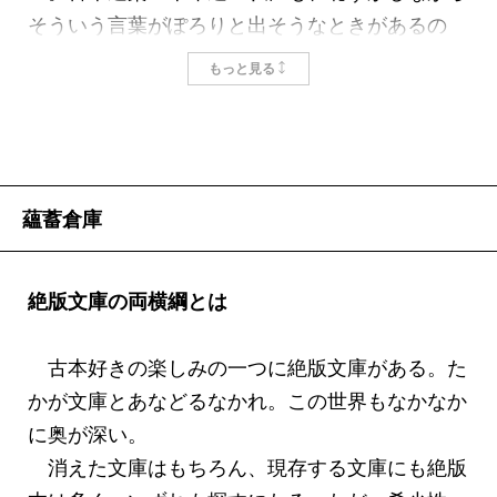
そういう言葉がぽろりと出そうなときがあるの
だ。
もっと見る
もちろん有名スポーツ選手の涙ながらの言葉と、
古本道楽といっても実は百円とか三百円の安い本
専門の私の溜め息まじりのものとでは、比べもの
にならないのはわかっている。
蘊蓄倉庫
でも毎日毎日、何かいい本はないかと古本屋をま
わっていると、自分の執着や貪欲に嫌気がさして
くることがあるのだ。そういうときはじっと待つ
絶版文庫の両横綱とは
しかない。これぞという一冊の古本に出会えるま
で辛抱するしかない。
古本好きの楽しみの一つに絶版文庫がある。た
例えば、吉川幸次郎の『中国と私』。
かが文庫とあなどるなかれ。この世界もなかなか
昭和二十五年、細川書店の発行である。細川書店
に奥が深い。
は、伊藤整の教え子であった岡本芳雄が戦友の細
消えた文庫はもちろん、現存する文庫にも絶版
川武夫の援助を受けてはじめた出版社だ。この岡