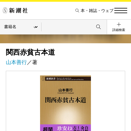
本・雑誌・ウェブ
詳細検索
関西赤貧古本道
山本善行
／著