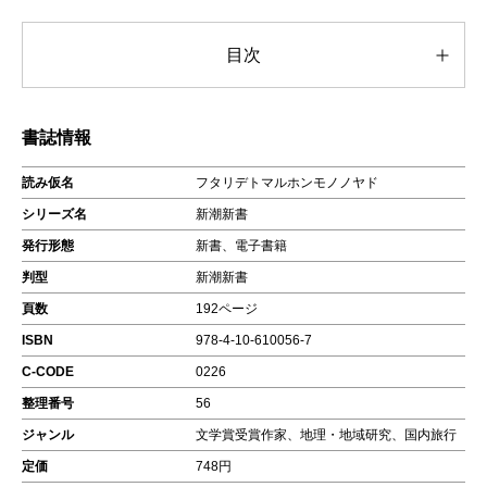
目次
書誌情報
読み仮名
フタリデトマルホンモノノヤド
シリーズ名
新潮新書
発行形態
新書、電子書籍
判型
新潮新書
頁数
192ページ
ISBN
978-4-10-610056-7
C-CODE
0226
整理番号
56
ジャンル
文学賞受賞作家、地理・地域研究、国内旅行
定価
748円