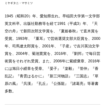
ミヤギタニ・マサミツ
1945（昭和20）年、愛知県生れ。早稲田大学第一文学部
英文科卒。出版社勤務等を経て1991（平成3）年、『天
空の舟』で新田次郎文学賞を、『夏姫春秋』で直木賞を
受賞。1993年、『重耳』で芸術選奨文部大臣賞を、2000
年、司馬遼太郎賞を、2001年、『子産』で吉川英治文学
賞を、2004年、菊池寛賞を、2016年、『劉邦』で毎日芸
術賞をそれぞれ受賞。また、2006年に紫綬褒章、2016年
には旭日小綬章を受章。『晏子』『楽毅』『管仲』『香
乱記』『青雲はるかに』『新三河物語』『三国志』『草
原の風』『呉漢』『孔丘』『公孫龍』『諸葛亮』等著書
多数。