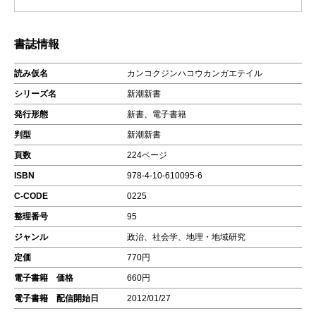
書誌情報
読み仮名
カンコクジンハコウカンガエテイル
シリーズ名
新潮新書
発行形態
新書、電子書籍
判型
新潮新書
頁数
224ページ
ISBN
978-4-10-610095-6
C-CODE
0225
整理番号
95
ジャンル
政治、社会学、地理・地域研究
定価
770円
電子書籍 価格
660円
電子書籍 配信開始日
2012/01/27