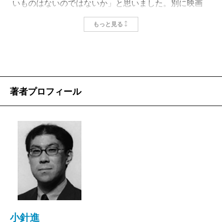
いものはないのではないか」と思いました。別に映画
関係者でもないのに、何となく悔しささえ感じまし
もっと見る
た。韓国映画が次々日本でヒットするのは、単にブー
ムとかそういうことではなく、質が高いからなのだろ
うと思います。
しかし、その一方で韓国映画を見ていると、ついつ
著者プロフィール
い気になってしまうことがあります。完全にこちらが
悪いのですが、どうしても「この役者は日本のあの人
に似ているなあ」という連想ゲームを始めてしまうの
です。『オールド・ボーイ』の主役はハウンドドッグ
のヴォーカルに見えてきたし、敵役は千原兄弟の弟の
ほうに見えてきました。韓国ドラマを見ても、ついつ
い「これは藤田朋子」「これはお笑いコンビ、ハロー
バイバイの人」「これはカルロス・トシキ」とやって
小針進