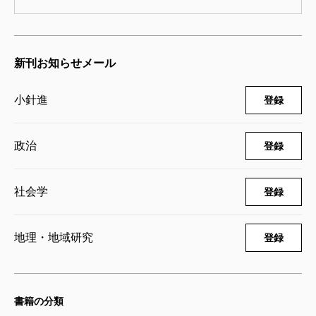
ちが気になってるんじゃないか」とも思えます。
韓国人たちは今、どんなふうに考えているのか。で
きるだけ客観的なデータをもとに書かれたのが『韓国
新刊お知らせメール
人は、こう考えている』です。隣人を愛するにせよ、
嫌うにせよ、彼らの本音を知っておいて損はありませ
小針進
登録
ん。
政治
登録
2004年12月刊より
社会学
登録
2004/12/20
地理・地域研究
登録
書籍の分類