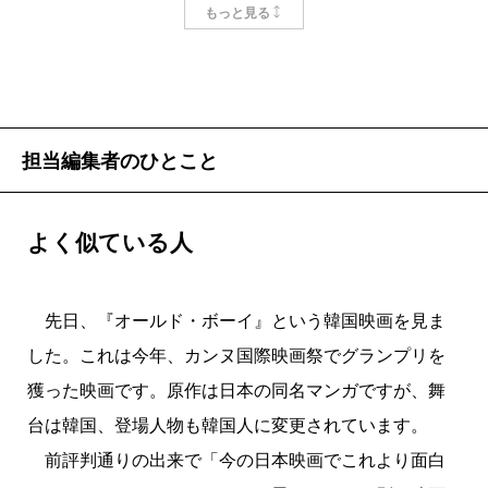
のは日本人だけみたいで悲しい気持ちになるかも
もっと見る
しれません。でも、実は別の調査では「日本に好
感を持つ」という韓国人が50％以上もいて、特に
若い世代では70％を超えているのです。ではなぜ
「嫌いな国」のトップになるのか。このへんに、
担当編集者のひとこと
彼らの国民性があるようです。その心理は本書を
お読みいただければわかります。
よく似ている人
掲載：2004年12月24日
先日、『オールド・ボーイ』という韓国映画を見ま
した。これは今年、カンヌ国際映画祭でグランプリを
獲った映画です。原作は日本の同名マンガですが、舞
台は韓国、登場人物も韓国人に変更されています。
前評判通りの出来で「今の日本映画でこれより面白