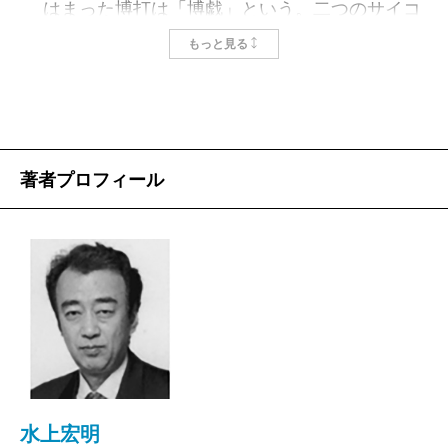
はまった博打は「博戯」という。二つのサイコ
ロを用いて上がりの順位を競う今でいう双六であ
もっと見る
る。その当時、中国から渡来したものだった。そ
もそも博戯は、最初、占いとして使われていた。
それがやがて賭け事のゲームへと転じていったの
だ。
著者プロフィール
その頃、もう一つ中国からもたらされたものが
あった。円形方孔の銅銭である。しかし未だ日本
では「お金」としての概念のない時代、銭は単に
同じ形で揃えられた金属片、珍品にすぎなかっ
た。銅銭の使い道は、博戯の駒、チップとされた
のである。そして日本でも天武天皇の在位の時
代、銭が作られるようになる。平成11年に発見さ
れた富本銭だ。つまりこれも博戯の駒、宗教的な
儀式物として作られたのであった。かくして天武
水上宏明