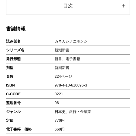
目次
書誌情報
読み仮名
カネカシノニホンシ
シリーズ名
新潮新書
発行形態
新書、電子書籍
判型
新潮新書
頁数
224ページ
ISBN
978-4-10-610096-3
C-CODE
0221
整理番号
96
ジャンル
日本史、銀行・金融業
定価
770円
電子書籍 価格
660円