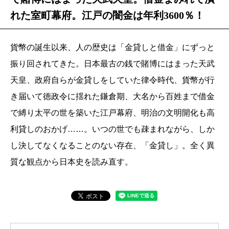
れた室町幕府。江戸の闇金は年利3600％！
貨幣の誕生以来、人の歴史は「金貸しと借金」にずっと
振り回されてきた。日本最古の銭で賭博にはまった天武
天皇、政府自らが金貸しをしていた律令時代、貨幣が行
き届いて徳政令に揺れた鎌倉期、大名から百姓まで借金
で縛り太平の世を築いた江戸幕府、明治の文明開化も高
利貸しのおかげ……。いつの世でも疎まれながら、しか
し決してなくなることのない存在、「金貸し」。全く異
質な観点から日本史を読み直す。