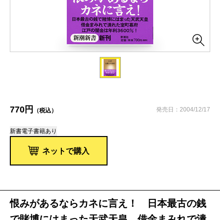
770円
発売日：2004/12/17
（税込）
新書
電子書籍あり
ネットで購入
恨みがあるならカネに言え！ 日本最古の銭
で賭博にはまった天武天皇。借金まみれで潰