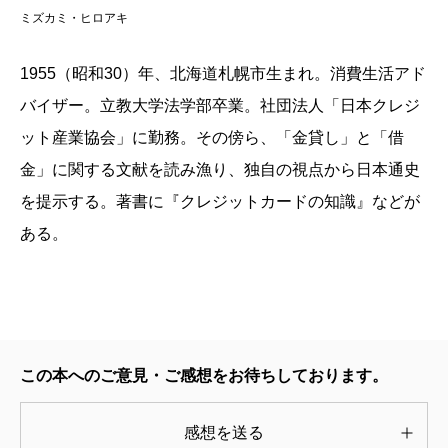
天皇は富本銭で賭博にはまっていったのであ
ミズカミ・ヒロアキ
る……。
1955（昭和30）年、北海道札幌市生まれ。消費生活アド
掲載：2004年12月24日
バイザー。立教大学法学部卒業。社団法人「日本クレジ
ット産業協会」に勤務。その傍ら、「金貸し」と「借
金」に関する文献を読み漁り、独自の視点から日本通史
を提示する。著書に『クレジットカードの知識』などが
ある。
この本へのご意見・ご感想をお待ちしております。
感想を送る