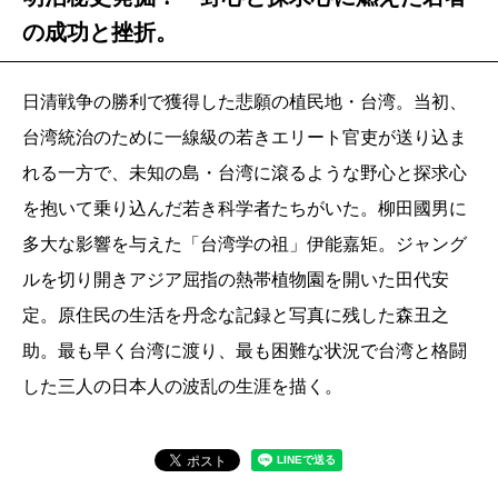
の成功と挫折。
日清戦争の勝利で獲得した悲願の植民地・台湾。当初、
台湾統治のために一線級の若きエリート官吏が送り込ま
れる一方で、未知の島・台湾に滾るような野心と探求心
を抱いて乗り込んだ若き科学者たちがいた。柳田國男に
多大な影響を与えた「台湾学の祖」伊能嘉矩。ジャング
ルを切り開きアジア屈指の熱帯植物園を開いた田代安
定。原住民の生活を丹念な記録と写真に残した森丑之
助。最も早く台湾に渡り、最も困難な状況で台湾と格闘
した三人の日本人の波乱の生涯を描く。