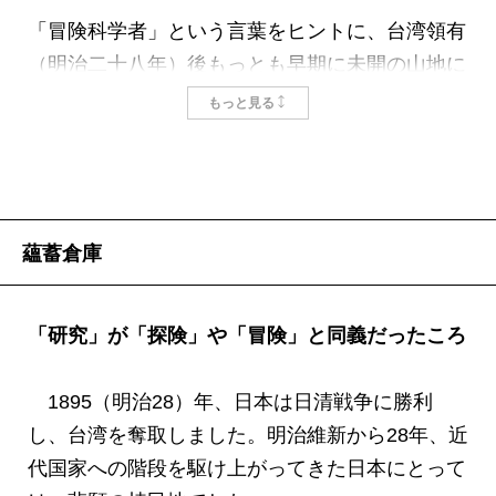
「冒険科学者」という言葉をヒントに、台湾領有
（明治二十八年）後もっとも早期に未開の山地に
分け入り、生涯をかけて台湾研究に邁進した日本
もっと見る
人科学者たちの夢と挫折に迫ろうとしたのが本書
である。
当時、台湾の山地は首狩りの風習をもつ原住民が
生態系の頂点に君臨していた。調査や研究は困難
蘊蓄倉庫
を極めるが、彼らは次第に山に住む人々との間に
友情を紡いでいく。
しかし、日本人と台湾原住民の交流は、その後決
「研究」が「探険」や「冒険」と同義だったころ
して平穏には展開しなかった。大半の集落が日本
の支配に服するのに二十余年の時間を要したし、
1895（明治28）年、日本は日清戦争に勝利
そのあとも凄惨な抗日事件がやまなかった。そし
し、台湾を奪取しました。明治維新から28年、近
て、働ける男という男を南洋の激戦地に狩り出し
代国家への階段を駆け上がってきた日本にとって