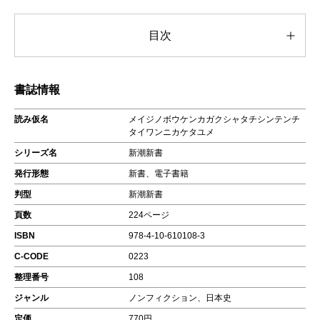
目次
書誌情報
読み仮名
メイジノボウケンカガクシャタチシンテンチ
タイワンニカケタユメ
シリーズ名
新潮新書
発行形態
新書、電子書籍
判型
新潮新書
頁数
224ページ
ISBN
978-4-10-610108-3
C-CODE
0223
整理番号
108
ジャンル
ノンフィクション、日本史
定価
770円