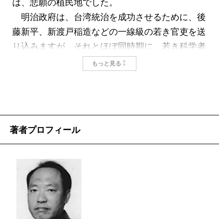
た太平洋戦争がエピローグとなる。牡丹社事件以
は、悲願の植民地でした。
来双方の七十余年にわたる遭遇の歴史は、血に彩
明治政府は、台湾統治を成功させるために、後
られているといってよい。
藤新平、新渡戸稲造などの一線級の若き官吏を送
なのに、である。どうして、台湾原住民のお年寄
り込みますが、それとほぼ同時期に、若き科学者
りは、私たちをかくも温かく迎えてくださるの
たちも台湾に渡っていました。数多の科学者が探
もっと見る
か。私のひっかかりは、その一点にあった。
求心や好奇心、そして、野心を胸に、未知の島を
日本留学の経験がある台湾人研究者が台湾原住民
目指しました。
の村に調査に入った。当然のことながら「台湾国
当時の台湾には、大陸から渡来した漢人だけで
語」＝北京語で取材を続けていたのだが、仕事も
なく、原住民も数多く、中には、首狩りの風習を
著者プロフィール
終盤になった頃に、老婆の背にふと日本語がつい
残している部族もいました。毒蛇にマラリア、余
て出た。途端にその年寄りの目が輝き、「あん
所者の侵入を頑なに拒む原住民……。彼らは命の
た、ニッポン語が話せるの？」と、打って変わっ
保障のない山中を踏査し、台湾を知り尽くそうと
た笑顔になって、仕事が一気にはかどったとい
したのです。
う。
本書で紹介するのは、伊能嘉矩、田代安定、森
一九九九年九月、台湾中部の山岳地帯を襲った大
丑之助の三人です。今では、名前すら聞いたこと