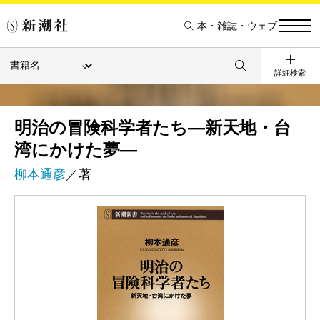
本・雑誌・ウェブ
詳細検索
明治の冒険科学者たち―新天地・台
湾にかけた夢―
柳本通彦
／著