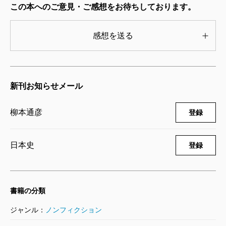
の石垣を築いた人達がいたことを知り、またその
この本へのご意見・ご感想をお待ちしております。
人達の名前が忘れ去られ、その業績が学界でほと
んど顧みられることがないことに気づくにつれ、
感想を送る
いたたまれない気持になっていったのである。
彼らは、この間、何も言わずに地底に眠り続けて
いる。なんと慎ましい人たちであるのか。私は、
新刊お知らせメール
次のひと言を彼らに伝えられれば、それで本書の
目的は達したと思っている。
柳本通彦
登録
「長い間、お疲れ様でした。あなた方が残した記
録や報告書は次々に中国語訳され、いまは台湾の
日本史
登録
若者がその成果を受け継いでいますよ」と。
（やなぎもと・みちひこ ノンフィクション作
書籍の分類
家）
ジャンル：
ノンフィクション