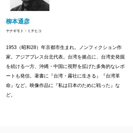
地震。孤立した集落にヘリが投下した物資に「日
のない人がほとんどかもしれません。現在、彼ら
本」と印字された袋を見つけた元日本兵の老人
の研究の成果は、現在の台湾研究の基礎として貴
は、「ニッポンは我々を見捨てていなかった」と
重な財産となっています。彼らは、「研究」が
柳本通彦
抱きついて泣いた。私がこの間、台湾原住民にこ
「探険」や「冒険」と同義であった時代、もっと
ヤナギモト・ミチヒコ
だわり、台湾となかなか縁が切れないでいるの
も困難な状況で台湾と格闘したのです。
は、台湾原住民と日本人とのこの「不思議な縁」
1953（昭和28）年京都市生まれ。ノンフィクション作
と対峙し続けているからにほかならない。
掲載：2005年3月25日
家。アジアプレス台北代表。台湾を拠点に、台湾史発掘
私に原住民と呼ばれる人達に対する文化人類学的
を続ける一方、沖縄・中国に視野を拡げた多角的なレポ
関心があったわけではない。が、必要上、先人が
ートも発信。著書に『台湾・霧社に生きる』『台湾革
残した数々の著作の一端を参考にさせていただ
命』など。映像作品に『私は日本のために戦った』な
き、ものを書いてきた。そして、その過程で、原
ど。
住民研究の歴史を垣間見ることになった。
私のような門外漢は、築かれている城のおいしい
部分をつまみ食いしているに過ぎないのである
が、実は明治維新後まもなく、身を投じてその城