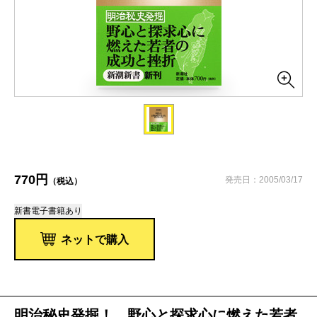
770円
発売日：2005/03/17
（税込）
新書
電子書籍あり
ネットで購入
明治秘史発掘！ 野心と探求心に燃えた若者