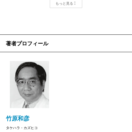
いのが実情です。よくアトピーというと、イコー
もっと見る
ル“アレルギー”という考えが定着してしまってい
ますが、実はそれも誤った認識なのです……。
確かにアトピー患者の血中を調べると、アレル
ギー反応を起こすIgＥ抗体が高率で検出されま
著者プロフィール
す。しかしアレルギーが因となり直接引き起こす
症状は、あくまで皮膚ではジンマシンであり、気
道では気管支喘息、眼や鼻では花粉症なのです。
アレルギーと結びつけられるようになったの
は、二つの関係性が解明される前にIgＥ抗体測定
が保険適応となり、広く診療の場で測定されるよ
うになったことが原因にありました。元来は一つ
の参考事項にすぎなかったIgＥ抗体が、実際に測
定して陽性反応が出ると、医師も短絡的にそれが
竹原和彦
原因と考えるようになっていってしまったので
タケハラ・カズヒコ