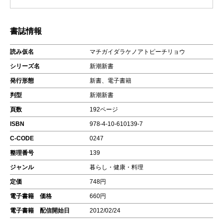
書誌情報
読み仮名
マチガイダラケノアトピーチリョウ
シリーズ名
新潮新書
発行形態
新書、電子書籍
判型
新潮新書
頁数
192ページ
ISBN
978-4-10-610139-7
C-CODE
0247
整理番号
139
ジャンル
暮らし・健康・料理
定価
748円
電子書籍 価格
660円
電子書籍 配信開始日
2012/02/24