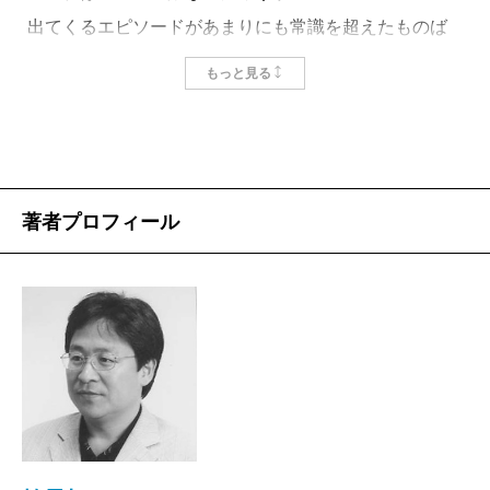
出てくるエピソードがあまりにも常識を超えたものば
かりだったからです。 ・食料が足りなくなると、近所
もっと見る
の農場に豚を盗みに行った。
・食器を紛失したので、近所の自動車学校に盗みに行
った。
・いろいろあって嫌になって軍隊を脱走して放浪する
著者プロフィール
が、結局頭を下げてもう一度入れてもらった。
・女性兵士との恋愛がばれて降格処分に遭った男性兵
士が、銃を乱射して女子兵を射殺したのちに、戦車を
乗っ取って大暴れした挙句に自爆した。
いずれも現代の普通の軍隊では考えられないような
話でした。何だか民話か怪談のような感じすらしまし
た。