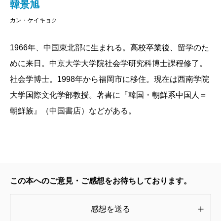
韓景旭
これらの話を著者の韓さんは中国で出会った一人の
カン・ケイキョク
脱北者から根気良く長時間聞き取ったのです。彼の好
物でもある茹で卵をつまみにして酒を飲みながら、と
1966年、中国東北部に生まれる。高校卒業後、留学のた
いうこともあったそうです。
めに来日。中京大学大学院社会学研究科博士課程修了。
残念ながら、この脱北者とは現在連絡が取れなくな
社会学博士。1998年から福岡市に移住。現在は西南学院
っています。韓さんは、またいつか茹で卵を肴にし
大学国際文化学部教授。著書に『韓国・朝鮮系中国人＝
て、「彼」と話ができる日が来ることを願っていま
朝鮮族』（中国書店）などがある。
す。
2006/07/01
この本へのご意見・ご感想をお待ちしております。
感想を送る