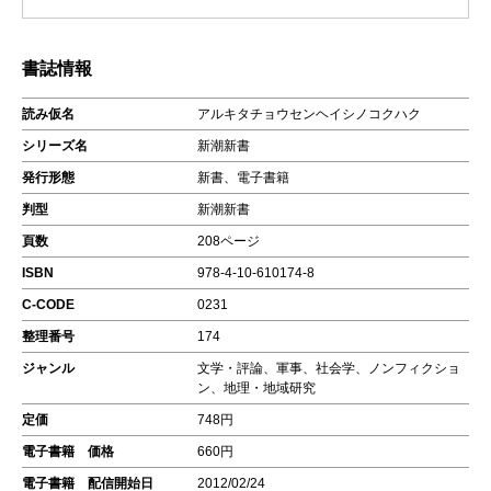
書誌情報
読み仮名
アルキタチョウセンヘイシノコクハク
シリーズ名
新潮新書
発行形態
新書、電子書籍
判型
新潮新書
頁数
208ページ
ISBN
978-4-10-610174-8
C-CODE
0231
整理番号
174
ジャンル
文学・評論、軍事、社会学、ノンフィクショ
ン、地理・地域研究
定価
748円
電子書籍 価格
660円
電子書籍 配信開始日
2012/02/24