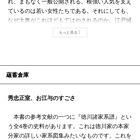
れ、まもなく一般公開される。根強い人気を支え
ているのは若い女性たちである。それにしても、
なぜ大奥がこれほどもてはやされるのか。江戸城
本丸の大奥には千人ほどの女中がいた。この巨大
もっと見る
な女の世界でくり広げられる反目と嫉妬、陰謀に
裏切りといった壮絶なバトルが、ドラマの眼目で
あり、現代にも投影されたカリカチュアとしてう
けとめられているようにも思われる。
蘊蓄倉庫
昨年出した小説『大奥』では十分に書き切れなか
った不満を、このたび新潮新書として刊行する
『大奥の奥』にぎゅっと詰め込んだつもりであっ
秀忠正室、お江与のすごさ
たが、こぼれ落ちたものを拾い上げてみると、結
構面白かったりするので、またもや不満が残る。
本書の参考文献の一つに『徳川諸家系譜』とい
本書でもとりあげた上臈御年寄姉小路について
う全4巻の史料があります。これは徳川家の本家
は、まだまだ興味深い逸話がある。歌川国芳の
分家の詳しい家系図集みたいなものです。これを