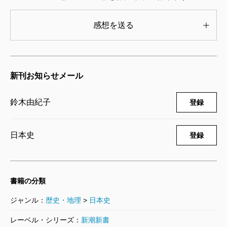
かもそこに写っている人物は、長袴の直垂に立烏
帽子を被って立っている若い男子であった。家茂
感想を送る
将軍に違いないと驚喜した調査官は、翌日複写し
ようと、写真を仕事場の台の上に立てたまま帰宅
した。翌朝そこに発見したのは、写真の膜面が消
新刊お知らせメール
えて、素通しになったガラス板だった。
大奥の奥は深い。知るほどに謎は深まるばかりで
鈴木由紀子
登録
ある。
日本史
登録
（すずき・ゆきこ 作家）
書籍の分類
ジャンル：
歴史・地理
>
日本史
レーベル・シリーズ：
新潮新書