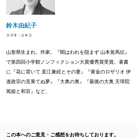
和宮替玉説に弾みをつけた、もう一つのミステリ
のはたったの2人でした。
ーがある。昭和三十三年から三十五年にかけて、
増上寺の徳川将軍家墓所の発掘調査が行なわれ、
掲載：2006年11月24日
鈴木由紀子
四十二年に『増上寺徳川将軍墓とその遺品・遺
スズキ・ユキコ
体』（東京大学出版会）という報告書が刊行され
た。それによると、十四代将軍家茂の内柩には、
山形県生まれ。作家。『闇はわれを阻まず 山本覚馬伝』
家茂の抜毛らしいと結論づけられた褐色がかった
で第四回小学館ノンフィクション大賞優秀賞受賞。著書
頭髪の束のほかに、光沢のある一束の黒髪が納め
に『花に背いて 直江兼続とその妻』『黄金のロザリオ 伊
られていた。これは正室静寛院宮（和宮）の遺体
達政宗の見果てぬ夢』『大奥の奥』『最後の大奥 天璋院
の頭髪とは明らかに異なり、別人のものと見なさ
篤姫と和宮』など。
れた。ではいったい、だれの毛髪なのか。
さらにミステリアスなのは、静寛院宮の墓から発
見された副葬品である。遺体の両臂の間に抱かれ
るように納められていた遺品は、よく見ると一枚
のガラス板で、まぎれもなく湿板写真である。し
この本へのご意見・ご感想をお待ちしております。