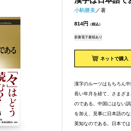
漢字は日本語で
小駒勝美
／著
814円
（税込）
新書
電子書籍あり
ネットで購入
漢字のルーツはもちろん中
長い年月を経て、さまざま
のである。中国にはない訓
を加え、見事に日本語のな
英知なのである。日本では