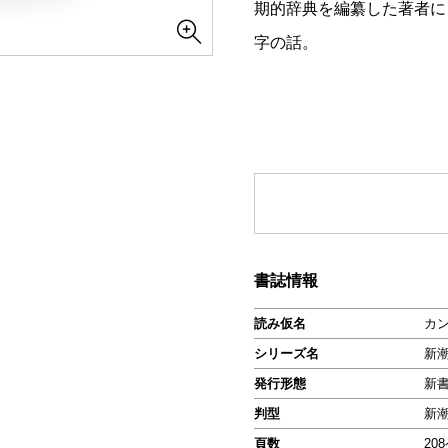
期的辞典を編纂した著者に
字の話。
書誌情報
読み仮名
カ
シリーズ名
新
発行形態
新
判型
新
頁数
20