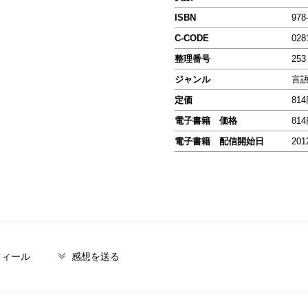
ISBN
978
C-CODE
028
整理番号
253
ジャンル
言
定価
81
電子書籍 価格
81
電子書籍 配信開始日
201
フィール
感想を送る