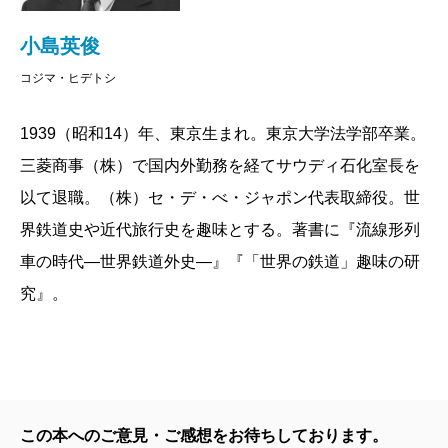
ら彼女らに、その車窓風景は一体どのように映っ
たのでしょうか……。
小島英俊
掲載：2008年09月25日
コジマ・ヒデトシ
1939（昭和14）年、東京生まれ。東京大学法学部卒業。
三菱商事（株）で国内外勤務を経てサウディ石化室長を
以て退職。（株）セ・デ・べ・ジャポン代表取締役。世
界鉄道史や近代旅行史を趣味とする。著書に『流線形列
車の時代―世界鉄道外史―』『「世界の鉄道」趣味の研
究』。
この本へのご意見・ご感想をお待ちしております。