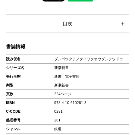
目次
書誌情報
読み仮名
ブンゴウタチノタイリクオウダンテツドウ
シリーズ名
新潮新書
発行形態
新書、電子書籍
判型
新潮新書
頁数
224ページ
ISBN
978-4-10-610281-3
C-CODE
0291
整理番号
281
ジャンル
鉄道