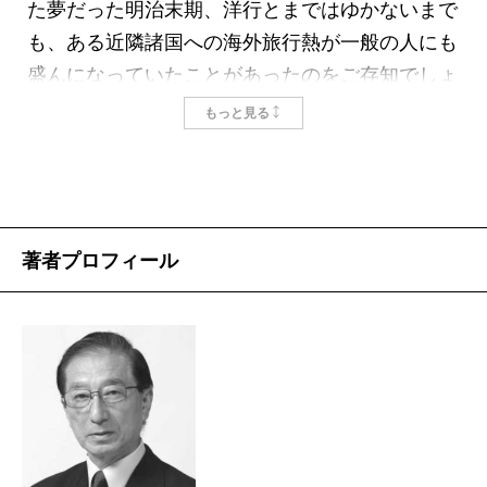
た夢だった明治末期、洋行とまではゆかないまで
も、ある近隣諸国への海外旅行熱が一般の人にも
盛んになっていたことがあったのをご存知でしょ
うか。
もっと見る
いわく「東亜旅行圏」。日露戦争が終結した一
九〇五年から、行く先も満州各地を始め、朝鮮、
中国へと広がっていました。その背景には、政府
と軍部による日露戦争の戦跡巡拝、豊富な資源見
著者プロフィール
学といった、富国強兵を煽る国家戦略があり、満
州旅行を大々的に奨励したことがありました。折
りしも、満鉄による幹線鉄道が一斉に開通してい
った頃、列車旅は日本人の旅愁を誘い、観光旅行
客が急速に増えていったのです。その中には、夏
目漱石、里見とん、志賀直哉、あるいは林芙美子
といった面々の姿もありました。好奇心旺盛な彼