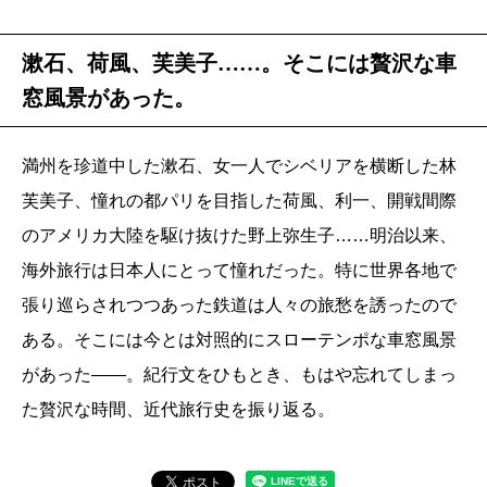
漱石、荷風、芙美子……。そこには贅沢な車
窓風景があった。
満州を珍道中した漱石、女一人でシベリアを横断した林
芙美子、憧れの都パリを目指した荷風、利一、開戦間際
のアメリカ大陸を駆け抜けた野上弥生子……明治以来、
海外旅行は日本人にとって憧れだった。特に世界各地で
張り巡らされつつあった鉄道は人々の旅愁を誘ったので
ある。そこには今とは対照的にスローテンポな車窓風景
があった――。紀行文をひもとき、もはや忘れてしまっ
た贅沢な時間、近代旅行史を振り返る。