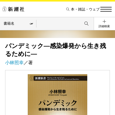
本・雑誌・ウェブ
詳細検索
パンデミック―感染爆発から生き残
るために―
小林照幸
／著