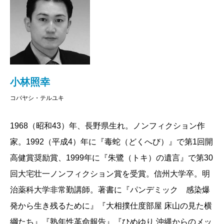
す。また、万が一、罹患した際の処方も記されていま
す。
風邪とインフルエンザは別種の病気だったり、意外
にも壮健な若い世代が危険だったり、暑い時期でも感
染症が流行したり……感染症への私たちの思い込みは
小林照幸
まったく覆されます。
コバヤシ・テルユキ
科学の視座と作家の筆致でまとめた、今こそ読んで
いただきたい「緊急レポート」です。
1968（昭和43）年、長野県生れ。ノンフィクション作
家。1992（平成4）年に『毒蛇（どくへび）』で第1回開
2009/02/25
高健賞奨励賞、1999年に『朱鷺（トキ）の遺言』で第30
回大宅壮一ノンフィクション賞を受賞。信州大学卒。明
治薬科大学非常勤講師。著書に『パンデミック 感染爆
発から生き残るために』『大相撲仕度部屋 床山の見た横
綱たち』『熟年性革命報告』『ひめゆり 沖縄からのメッ