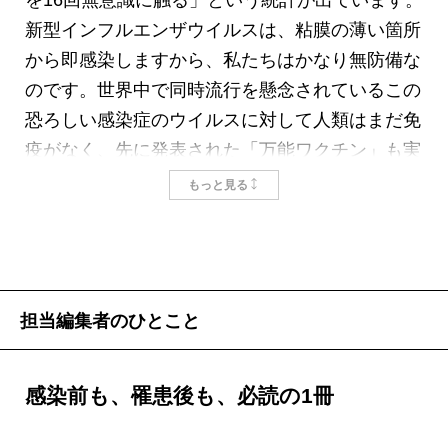
を16回無意識に触る」という統計が出ています。
新型インフルエンザウイルスは、粘膜の薄い箇所
から即感染しますから、私たちはかなり無防備な
のです。世界中で同時流行を懸念されているこの
恐ろしい感染症のウイルスに対して人類はまだ免
疫がなく、先に発表された「万能ワクチン」も実
用化は数年後ということです。本書は、感染地獄
もっと見る
に堕ちないための役立つ予防策と知識を授けてく
れます。
掲載：2009年2月25日
担当編集者のひとこと
感染前も、罹患後も、必読の1冊