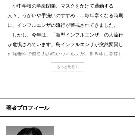
小中学校の学級閉鎖、マスクをかけて通勤する
人々、うがいや手洗いのすすめ……毎年寒くなる時期
に、インフルエンザの流行が警戒されてきました。
しかし、今年は、「新型インフルエンザ」の大流行
が危惧されています。鳥インフルエンザが突然変異し
た強毒性で感染力の強いウイルスが、世界中に発達し
た交通網を媒介し、短期間で世界中に感染拡大すると
もっと見る
いうパンデミック（感染爆発）が懸念されています。
いつどこで感染し、発病するかわからない上、「日本
で64万人以上が死亡」という厚労省の予測も出ていま
す。 本書では、大宅壮一ノンフィクション賞受賞作
著者プロフィール
家で薬科大学出身の著者が、感染症研究の最前線や過
去の被害などを迅速に取材し、感染症の正しい知識と
日常での具体的な予防法を明確に提示してくれていま