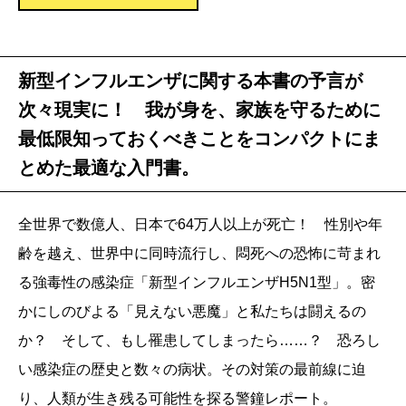
新型インフルエンザに関する本書の予言が
次々現実に！ 我が身を、家族を守るために
最低限知っておくべきことをコンパクトにま
とめた最適な入門書。
全世界で数億人、日本で64万人以上が死亡！ 性別や年
齢を越え、世界中に同時流行し、悶死への恐怖に苛まれ
る強毒性の感染症「新型インフルエンザH5N1型」。密
かにしのびよる「見えない悪魔」と私たちは闘えるの
か？ そして、もし罹患してしまったら……？ 恐ろし
い感染症の歴史と数々の病状。その対策の最前線に迫
り、人類が生き残る可能性を探る警鐘レポート。