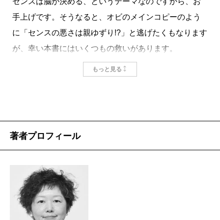
センスは脳が決める、というテーマなのですから、お
つまり、日本語を身につける時期に、ほかの言
手上げです。そうなると、オビのメインコピーのよう
葉を覚えさえようとすれば、どの言葉も中途半端
に「センスの悪さは親ゆずり!?」と逃げたくもなります
になってしまう可能性があるということです。著
が、幸い本書にはいくつもの救いがあります。
者が勤める大学にも、言語能力に問題のある帰国
子女は少なくないといいます。
まずは、本書でいうセンスとは、英語のsenseつまり
もっと見る
日本語を身につけてから外国語を学んでも、け
「感覚」であるということ。さらに、人のセンスはそ
っして遅くないのではないでしょうか。発音や聞
れぞれ異なるけれども、それは個体差にすぎないとい
き取りがネイティブと同じではなくても、意思の
うこと。そして、その個体差は人類の生存戦略である
疎通に問題はないのですから。
ということ。つまり、いわゆる「センスのよしあし」
著者プロフィール
掲載：2009年08月25日
は、人類が生き残っていくために必要なものだったの
です！
これで、心ない人に「センスが悪い」なんていわれ
ても、もう大丈夫。さらに、センスは努力次第では磨
くこともできるというのだから、至れり尽くせり