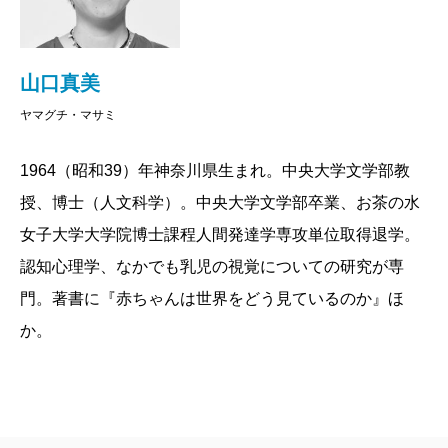
（？）です。
ほかにも本書には、「なぜありえない話に騙される
のか」「大阪のおばちゃんが派手なわけ」「赤ちゃん
山口真美
はサルの顔が見分けられる」など、身近な疑問や意外
ヤマグチ・マサミ
な事実がたくさん詰まっています。自分のセンスに自
信のある人は、他人のセンスを理解するために、自信
1964（昭和39）年神奈川県生まれ。中央大学文学部教
のない人は安心するために、ぜひご一読ください。
授、博士（人文科学）。中央大学文学部卒業、お茶の水
女子大学大学院博士課程人間発達学専攻単位取得退学。
2009/08/25
認知心理学、なかでも乳児の視覚についての研究が専
門。著書に『赤ちゃんは世界をどう見ているのか』ほ
か。