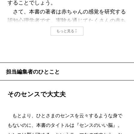
することでしょう。
さて、本書の著者は赤ちゃんの感覚を研究する
認知心理学者です。実験を通じてたくさんの赤ち
ゃんと接するなかで、赤ちゃんの驚くべき能力を
もっと見る
目の当たりにしています。
語学に関していえば、日本人の赤ちゃんは、日
本の大人がもっとも不得意とする「Ｒ」と「Ｌ」
の発音を聞き分けることができるそうです。それ
担当編集者のひとこと
どころか、生後10カ月頃までなら、どこの国の言
葉でも聞き分けられるといいます。
ただし、いつも聞いている日本語の意味がわか
そのセンスで大丈夫
るようになるにつれて、外国語の聞き分けはつか
なくなってくるのです。それは、限られた能力を
もとより、ひとさまのセンスを云々するような身で
より有効に活用し、母語を自由自在に使いこなす
もないのに、本書のタイトルは『センスのいい脳』。
ための戦略です。