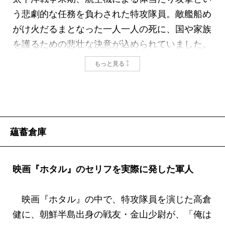
う悲劇的な任務を負わされた特攻隊員。敵艦船め
がけ火だるまとなった一人一人の死に、国や家族
を護るための悲壮な決意が込められていました。
その中に、二十人近い朝鮮人特攻隊員の姿もあり
もっと見る
ました。皇国軍人であると同時に被統治者でもあ
った彼らは、何のために、誰のために死ぬのかと
いう、日本人以上に重い問いを負わされていまし
た。
蘊蓄倉庫
断片的に残された朝鮮人特攻隊員の足跡をたどる
と、自らの命を日本に捧げた潔さに、むしろ戸惑
いさえ感じます。その死が潔いほど、逆に悲壮さ
映画『ホタル』のセリフを実際に発した軍人
が際立ち、彼らの存在を謎めいたものにしていた
のです。三十五年に及んだ日本の植民地支配の最
映画『ホタル』の中で、特攻隊員を演じた高倉
後になって、日本人としての死を選んだ朝鮮人特
健に、朝鮮半島出身の戦友・金山少尉が、「俺は