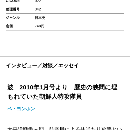
C-CODE
0221
整理番号
342
ジャンル
日本史
定価
748円
インタビュー／対談／エッセイ
波 2010年1月号より 歴史の狭間に埋
もれていた朝鮮人特攻隊員
ベ・ヨンホン
太平洋戦争末期、航空機による体当たり攻撃とい