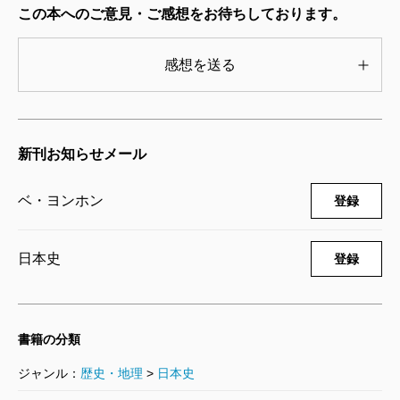
です。韓国では過去の歴史を教訓にした様々な行
この本へのご意見・ご感想をお待ちしております。
事が行われ、朝鮮人特攻隊員たちの死も再び注目
されることになるでしょう。しかし、たとえ歴史
感想を送る
の評価が変わっても、刻まれた事実は変わりませ
ん。日韓の歴史の狭間に埋もれてきた彼らの声に
耳を傾け、歴史の真実を見据えて欲しいと思いま
新刊お知らせメール
す。
ベ・ヨンホン
登録
（ベ・ヨンホン ジャーナリスト）
日本史
登録
書籍の分類
ジャンル：
歴史・地理
>
日本史