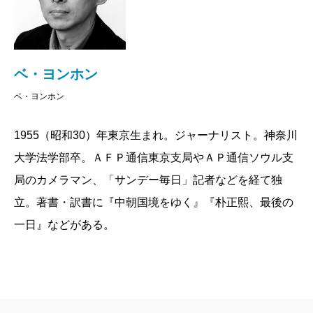
るしあげられました。
沖縄で戦死した朝鮮人特攻隊員の遺族が、私にこ
う語ったことがあります。
「時代が変われば、現在の愛国者が未来の賊軍に
ベ・ヨンホン
なることだってある」
ベ・ヨンホン
独立後の韓国で、皇国日本への愛国的な行動が批
判されるのは、やむを得ない現象です。英霊とな
1955（昭和30）年東京生まれ。ジャーナリスト。神奈川
った朝鮮人特攻隊員、そして残された韓国人遺族
大学法学部卒。ＡＦＰ通信東京支局やＡＰ通信ソウル支
たちの苦悩は、今なお続いています。
局のカメラマン、「サンデー毎日」記者などを経て独
しかし、朝鮮人特攻隊員の必死の体当たり攻撃
立。著書・訳書に『中朝国境をゆく』『朴正熙、最後の
は、必ずしも愛国心に裏付けられた行動ではあり
一日』などがある。
ませんでした。反民族行為者でも救国の英雄でも
ない、一人の人間の尊厳をかけた命がけの行動だ
ったはずです。
二〇一〇年は日韓併合から百年の節目に当たる年