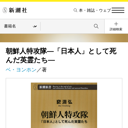
本・雑誌・ウェブ
詳細検索
朝鮮人特攻隊―「日本人」として死
んだ英霊たち―
ベ・ヨンホン
／著