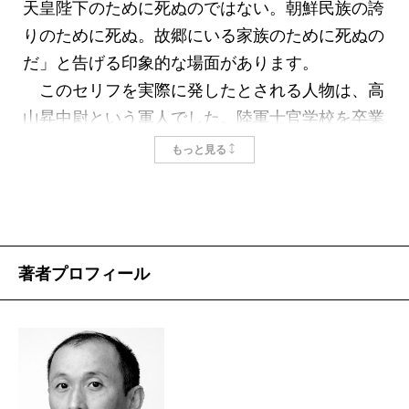
攻隊員たちは、時代が生み出した宿命的な存在だ
天皇陛下のために死ぬのではない。朝鮮民族の誇
ったのかもしれません。
りのために死ぬ。故郷にいる家族のために死ぬの
日本の敗戦は、祖国に独立をもたらし、彼らに
だ」と告げる印象的な場面があります。
「親日派」という烙印を残しました。韓国では、
このセリフを実際に発したとされる人物は、高
親日派は売国奴と同義語で、悲劇的存在のはずの
山昇中尉という軍人でした。陸軍士官学校を卒業
朝鮮人特攻隊員も、反民族行為を犯した者と考え
したエリートで、本名は崔貞根（チェ・ジョング
もっと見る
られるようになったのです。宿命的な死を遂げた
ン）と言いました。沖縄戦線で散った24歳の彼に
彼らの真意は、誰にも分からないし、理解しよう
は日本人の婚約者がおり、その婚約者は生涯、彼
とする人も現れませんでした。
のことを慕い続けたそうです。
親日派問題は韓国世論に根強く残る病のようなも
掲載：2009年12月25日
著者プロフィール
のです。国が滅んだのは親日派のためであり、独
立後もその勢力が息づいているとして、ことある
ごとに批判の対象になります。歴史の清算にこだ
わった盧武鉉政権時代は、まるで魔女狩りでもす
るかのように、過去の亡霊にすぎない親日派が吊