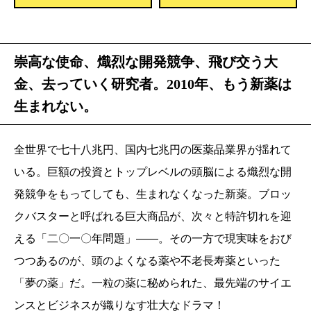
崇高な使命、熾烈な開発競争、飛び交う大
金、去っていく研究者。2010年、もう新薬は
生まれない。
全世界で七十八兆円、国内七兆円の医薬品業界が揺れて
いる。巨額の投資とトップレベルの頭脳による熾烈な開
発競争をもってしても、生まれなくなった新薬。ブロッ
クバスターと呼ばれる巨大商品が、次々と特許切れを迎
える「二〇一〇年問題」――。その一方で現実味をおび
つつあるのが、頭のよくなる薬や不老長寿薬といった
「夢の薬」だ。一粒の薬に秘められた、最先端のサイエ
ンスとビジネスが織りなす壮大なドラマ！