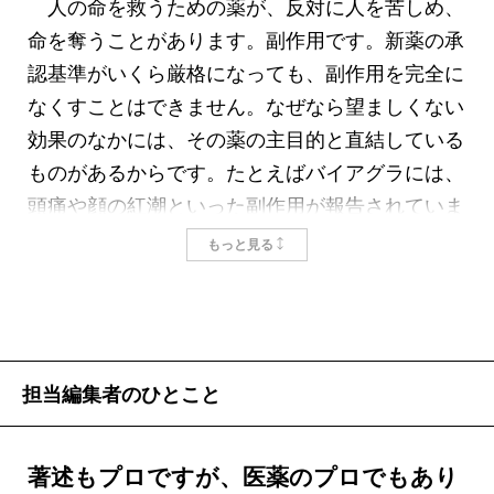
人の命を救うための薬が、反対に人を苦しめ、
様々なレベルで誤解もつきまとう。これをわかり
命を奪うことがあります。副作用です。新薬の承
やすく解きほぐすのも、筆者のような立場の者が
認基準がいくら厳格になっても、副作用を完全に
すべきことと思ったのだ。
なくすことはできません。なぜなら望ましくない
とはいえ、書き始めてみるとこれは難題であっ
効果のなかには、その薬の主目的と直結している
た。新薬が生まれなくなった背景には、医薬につ
ものがあるからです。たとえばバイアグラには、
きものの副作用の問題が大きく関与している。現
頭痛や顔の紅潮といった副作用が報告されていま
実に苦しんでいる人が多数いる以上、医薬関係者
す。血管を拡張するという効果が、体のほかの部
もっと見る
にとって副作用の問題はできれば避けて通りたい
分にも及んでしまうためです。
テーマだ。
医薬には副作用というリスクがあるものの、病
筆者もだいぶ悩んだが、あえて逃げずにこの問題
気を放置するより総合的にみてリスクが減る場合
を語ることにした。副作用の存在を差し引いて
に投与されます。したがって、重い病気に対して
担当編集者のひとこと
も、医薬品は世界の人々の健康に十分奉仕してい
は相当の副作用が見込まれる薬でも使われること
ると信ずるからだ。また、近年顕著になっている
があるのです。
「ゼロリスク志向」に対する危機感があったから
梅毒が不治の病とされていた時代、末期の梅毒
著述もプロですが、医薬のプロでもあり