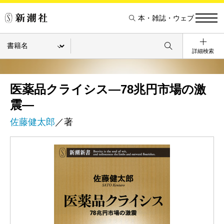
本・雑誌・ウェブ
詳細検索
医薬品クライシス―78兆円市場の激
震―
佐藤健太郎
／著