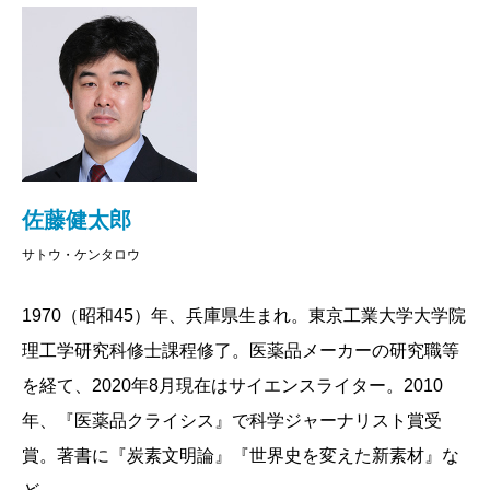
般には語られない事柄も、できる限り盛り込ん
烈な新薬開発の最前線で流される汗や涙、飛び交う大
だ。
金をめぐるドラマもたっぷり盛り込みました。一粒の
書き進めながら、基本的には単純な化合物に過ぎ
薬に、こんな物語が秘められていたとは、と驚くこと
ない医薬が、いかに様々な側面を持った難しい製
品であるかということを再認識することとなっ
しかりです。
た。創薬は分子レベルから臨床試験まで細分化さ
古巣である医薬品の世界を内から外から書きつくし
れた長いステップを必要とし、今や個人が全体を
た本書は、佐藤氏の3冊目の著書にしてはじめての新書
佐藤健太郎
俯瞰することさえ不可能になってしまっている。
となります。新進気鋭のサイエンスライターの自信作
サトウ・ケンタロウ
あまりに複雑巨大化した現代の創薬は、医療の現
を、ぜひご一読ください！
場が求めるものを本当に提供できているのだろう
1970（昭和45）年、兵庫県生まれ。東京工業大学大学院
か。一冊を書き終えた今、医薬品業界の抱える問
2010/01/25
理工学研究科修士課程修了。医薬品メーカーの研究職等
題の深さを改めて思うようになっている。
を経て、2020年8月現在はサイエンスライター。2010
年、『医薬品クライシス』で科学ジャーナリスト賞受
（さとう・けんたろう サイエンスライター）
賞。著書に『炭素文明論』『世界史を変えた新素材』な