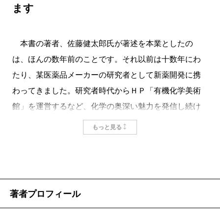
でもある。医薬に限らず、どんなメリットがあろ
患者をマラリアに感染させ、高熱によって病原体
ます
うと一点でもリスクのあるものは排除すべしとい
の一掃をはかる「マラリア療法」というものがあ
う潔癖症的傾向が、あらゆる場面でコスト増加を
りました。もちろん、マラリアによって命を落と
もたらし、我々自身の首を絞めているのではない
本書の著者、佐藤健太郎氏が著述を本業としたの
す患者もありました。それでもこの手法を開発し
かと筆者は危惧している。このあたり、二〇一〇
は、ほんの数年前のことです。それ以前は十数年にわ
たＪ・Ｗ・ヤウレッグは、1927年のノーベル医
年問題は単なる医薬品業界のみの内部事情にとど
たり、某医薬品メーカーの研究者として新薬開発に携
学・生理学賞を受賞しています。
まらず、現在世界全体を覆う逼塞感につながる問
わってきました。研究者時代からＨＰ「有機化学美術
掲載：2010年1月25日
題ではないかと思う。
館」を運営するなど、化学の奥深い魅力を発信し続け
副作用はなぜ存在するのか、なぜ切り離すことが
てきた佐藤氏の持ち味はなんといってもその筆力。複
もっと見る
できないのか、なぜ医薬には一定の危険があると
雑で近寄りがたくもある化学の世界を、人物にまつわ
知りながら処方されているのか――といった問題
るエピソードや絶妙なたとえ話などをまじえ、興味深
を突き詰めていくと、結局「医薬とは何か」とい
く伝えてくれます。
うところに到達する。遠回りのようではあるが、
本書でも、ビジネス誌をにぎわす「2010年問題」は
本書ではここから書き下ろすこととした。研究に
著者プロフィール
もちろん、創薬技術の変遷から薬の本質、薬が効く仕
携わる人々の情熱、人間ドラマといったあまり一
組みなどの基本までをわかりやすく解説。さらに、熾