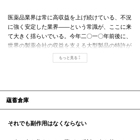
医薬品業界は常に高収益を上げ続けている、不況
に強く安定した業界――という常識が、ここに来
て大きく揺らいでいる。今年二〇一〇年前後に、
世界の製薬会社の収益を支える大型製品の特許が
次々と切れ、医薬品業界は重大なピンチを迎えて
もっと見る
いるのだ。これがいわゆる「二〇一〇年問題」
で、最近経済誌などでもよく取り上げられるよう
になった。
筆者は、つい最近まで製薬会社の研究者として新
蘊蓄倉庫
薬開発の最前線で働いていた。科学技術は大いに
進歩しているのに、新薬がさっぱり生まれなくな
ったという不可解な現象がなぜ起きたのか、解き
それでも副作用はなくならない
明かしてみたいというのが本書執筆の動機であっ
た。また、医薬という極めて特殊な商品には、