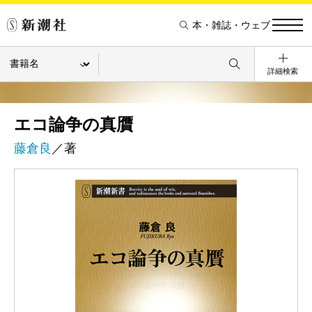
本・雑誌・ウェブ
詳細検索
エコ論争の真贋
藤倉良
／著