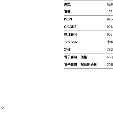
判型
新
頁数
19
ISBN
978
C-CODE
021
整理番号
603
ジャンル
宗
定価
77
電子書籍 価格
66
電子書籍 配信開始日
201
送る