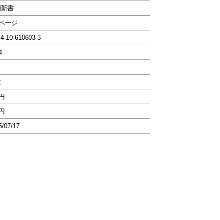
潮新書
2ページ
-4-10-610603-3
4
教
0円
0円
5/07/17