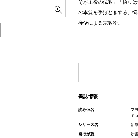
そが主役の仏教」「悟りは
の本質を手ほどきする。悩
禅僧による宗教論。
書誌情報
読み仮名
マ
キ
シリーズ名
新
発行形態
新