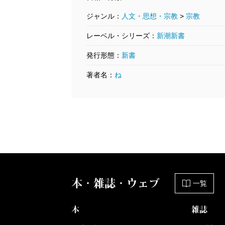
ジャンル：
人文・思想・宗教
>
宗教
レーベル・シリーズ：
新潮新書
発行形態：
新書
著者名：
ね
本・雑誌・ウェブ
一覧
本
雑誌