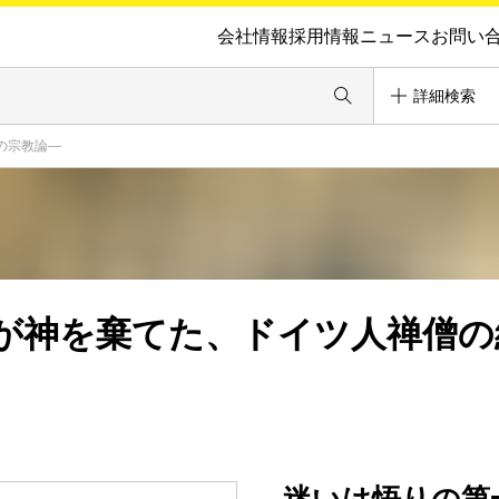
会社情報
採用情報
ニュース
お問い
詳細検索
の宗教論―
が神を棄てた、ドイツ人禅僧の