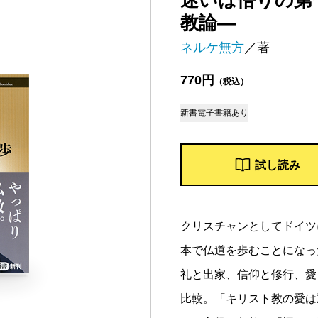
迷いは悟りの第
教論―
ネルケ無方
／著
770円
（税込）
新書
電子書籍あり
試し読み
クリスチャンとしてドイツ
本で仏道を歩むことになっ
礼と出家、信仰と修行、愛
比較。「キリスト教の愛は