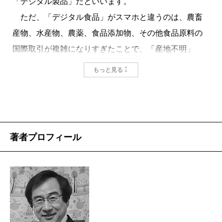
「デジタル製品」だといいます。
ただ、「デジタル食品」がスマホと違うのは、農畜
産物、水産物、農薬、食品添加物、その他食品原料の
国際取引が複雑になりすぎたことで、「産地不明」
「成分不明」「正体不明」の製品（食品）が大量に発
もっと見る
生していることです。
こうした「デジタル食品」には、カドミウムや水銀
などの重金属や残留農薬が含まれているかも知れませ
んし、過剰な旨味成分や塩分などが含まれている可能
著者プロフィール
性も高いのです。「心配しすぎだ」という声もあるか
も知れませんが、問題は「実態が把握できない」とい
う点にあり、そういう状況は現代の食品取引の実態か
ら不可逆的に生じているのです。
本書では、現代の食品が構造的に抱える問題点を指