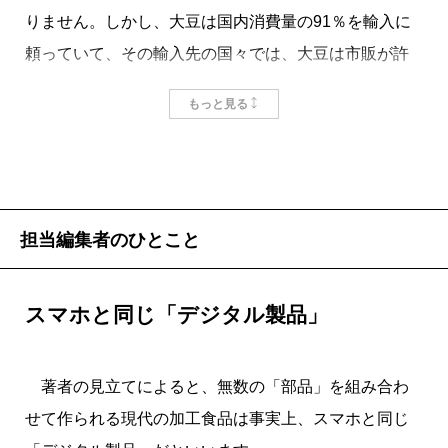
りません。しかし、大豆は国内消費量の91％を輸入に
頼っていて、その輸入先の国々では、大豆は市販が許
可されている遺伝子組み換え作物です。アメリカでは
もっと見る
実に作付け面積の94％で遺伝子組み換え大豆を作って
います。
著者は「目に見えない形で、遺伝子組み換え大豆は
日本の食卓に相当入り込んでいるのではないか」と推
担当編集者のひとこと
論しています。
スマホと同じ「デジタル製品」
掲載：2016年7月25日
著者の見立てによると、無数の「部品」を組み合わ
せて作られる現代の加工食品は事実上、スマホと同じ