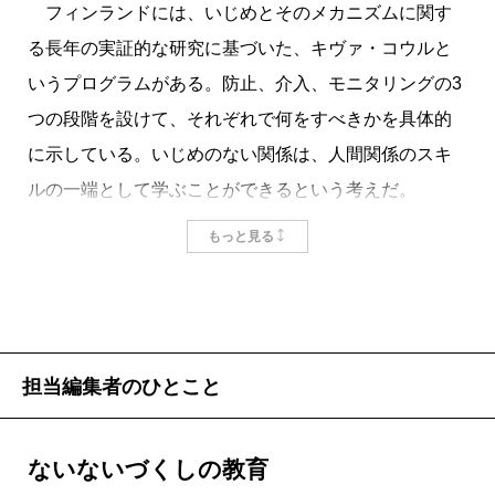
フィンランドには、いじめとそのメカニズムに関す
る長年の実証的な研究に基づいた、キヴァ・コウルと
いうプログラムがある。防止、介入、モニタリングの3
つの段階を設けて、それぞれで何をすべきかを具体的
に示している。いじめのない関係は、人間関係のスキ
ルの一端として学ぶことができるという考えだ。
いじめられた子どもに向かって、大人が言ってはい
もっと見る
けない言葉として「私もいじめられたけど、特に悪い
影響はなかった」「自分を守らなくちゃね」「いじめ
は精神や人格を鍛える」「あれはいじめではなく、遊
びやからかい、ふざけだ」などがあげられ、法律と警
担当編集者のひとこと
察も視野に含めた対応の仕方もアドバイスされてい
る。
ないないづくしの教育
実際にフィンランドの学校ではいじめが減少してい