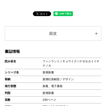
目次
書誌情報
読み仮名
フィンランドノキョウイクハナゼセカイイチ
ナノカ
シリーズ名
新潮新書
装幀
新潮社装幀室／デザイン
発行形態
新書、電子書籍
判型
新潮新書
頁数
240ページ