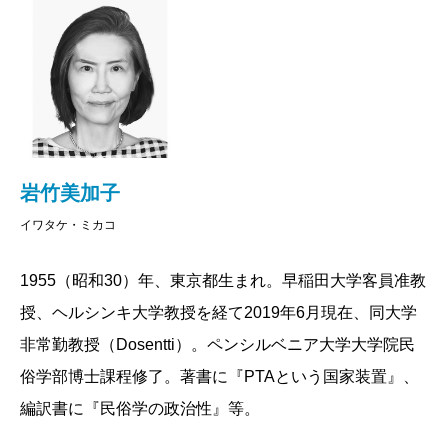
ならず、人が人を育てることの意味を考えるための必
読書。
2019/06/25
岩竹美加子
イワタケ・ミカコ
1955（昭和30）年、東京都生まれ。早稲田大学客員准教
授、ヘルシンキ大学教授を経て2019年6月現在、同大学
非常勤教授（Dosentti）。ペンシルベニア大学大学院民
俗学部博士課程修了。著書に『PTAという国家装置』、
編訳書に『民俗学の政治性』等。