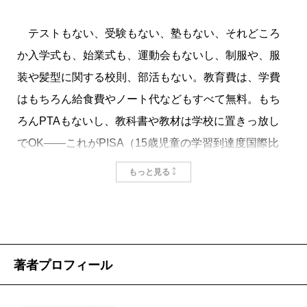
ると報告され、現在はスウェーデン、イギリス、スペ
イン、ニュージーランドなど諸外国でも導入されてい
テストもない、受験もない、塾もない、それどころ
る。
か入学式も、始業式も、運動会もないし、制服や、服
装や髪型に関する校則、部活もない。教育費は、学費
はもちろん給食費やノート代などもすべて無料。もち
掲載：2019年6月25日
ろんPTAもないし、教科書や教材は学校に置きっ放し
でOK――これがPISA（15歳児童の学習到達度国際比
較）で多分野において1位を獲得する、フィンランドの
もっと見る
学校教育現場だと聞いた時は、日本人の多くは驚くの
ではないだろうか。だが英語に限らず語学教育やAIの
導入はしっかりと行われており、性教育やいじめ問題
にも真正面から取り組んでいる。そのフィンランドは
著者プロフィール
2019年、幸福度においても2年連続で世界一となった。
教育に必要なものって何だろう――親、学校現場のみ