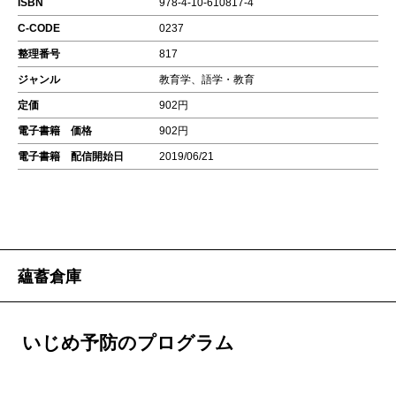
ISBN
978-4-10-610817-4
C-CODE
0237
整理番号
817
ジャンル
教育学、語学・教育
定価
902円
電子書籍 価格
902円
電子書籍 配信開始日
2019/06/21
蘊蓄倉庫
いじめ予防のプログラム