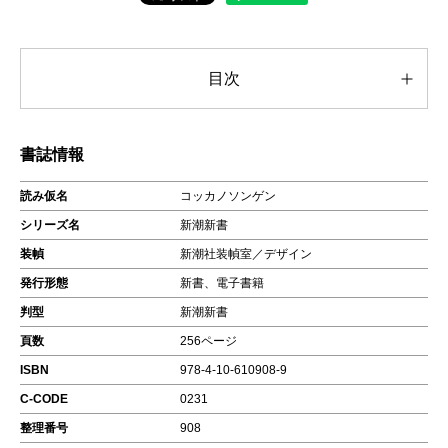
目次
書誌情報
読み仮名
コッカノソンゲン
シリーズ名
新潮新書
装幀
新潮社装幀室／デザイン
発行形態
新書、電子書籍
判型
新潮新書
頁数
256ページ
ISBN
978-4-10-610908-9
C-CODE
0231
整理番号
908