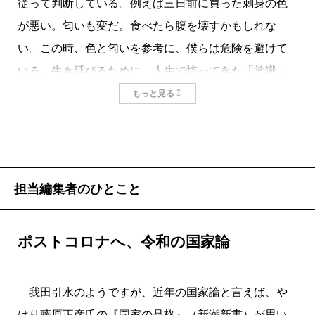
従って判断している。例えば三日前に買った刺身の色
が悪い。匂いも変だ。食べたら腹を壊すかもしれな
い。この時、色と匂いを参考に、僕らは危険を避けて
いる。生き延びるために、人生で培ってきた「常識」
を参照している。
もっと見る
刺身と人生を並べるとは何とも大袈裟な話だが、政
治や外交という生ものとなると、話は真剣さを帯びて
くる。僕らは目下、三回目の緊急事態宣言の渦中にい
て、「コロナ疲れ」あるいは「宣言慣れ」してしまっ
担当編集者のひとこと
ている。だが一回目の発令当時は、全く違う緊張感が
あった。新宿駅からは人が消え、僕らは要請に従って
ポストコロナへ、令和の国家論
いたからだ。戦後初の緊急事態宣言発令を行ったの
は、歴代最長政権の座にあった
安倍晋三
氏である。野
我田引水のようですが、近年の国家論と言えば、や
党は宣言発令の可否をめぐり、発令以前は権力行使反
はり藤原正彦氏の『国家の品格』（新潮新書）が思い