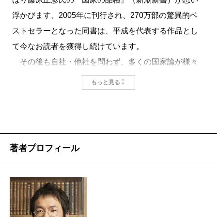
対、発令後は後手の対策糾弾と、チグハグな批判に終
浮かびます。2005年に刊行され、270万部の驚異的ベ
始した。だが、こうした表面的な与野党の批判合戦を
ストセラーとなった同書は、平成を代表する作品とし
超えた視点、戦後日本全体を見渡す視点が必要だと、
て今なお読者を獲得し続けています。
僕は考えていた。
その後も自社・他社を問わず、多くの国家論が様々
それが「戦後日本の常識」が通用しない時代が来
な著者によって書かれてきましたが、残念なことに、
た、という視点である。
もっと見る
それらの中で指摘あるいは提起された問題の数々は、
単純化して言えば、「戦後日本の常識」とは、二つ
解消されるどころか大して改善もされないまま、歳月
に分けられる。第一に権力vs.市民という図式で政権批
ばかりが過ぎていくような印象があります。
判をくり返すこと。第二に自由と民主主義というアメ
しかし、昨年来続くコロナ禍は、国境の機能や権力
リカの価値観を自明視することだ。新型コロナ禍が僕
著者プロフィール
システム、自由と民主主義など、近代国家を形成して
らにとって深刻な事態なのは、この「常識」、戦後七
きた根本的な考え方にまで、大きな変更を迫っている
〇年以上のあいだ、僕らが周囲の出来事を理解し、善
ように見えます。
悪の判断をくだしてきた「ものさし」が通用しなくな
本書では、深化し続けるグローバリズムとアメリカ
ったことにある。
社会の分断、憲政史上最長となった安倍政権や菅政権