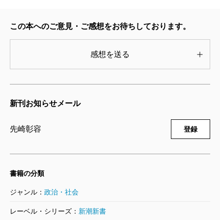
う強権発動を行い、中国同様の政策を強いられたこと
だ。自由と民主主義を「常識」とみなし、それを叫ん
この本へのご意見・ご感想をお待ちしております。
でいるだけでは、もはや世界を正確に理解できない。
そんな時代がやってきたのである。
感想を送る
こうした、何ともシンドイ時代には、何が必要なの
か。僕らはどんな「新たな常識」に切り替えていくべ
きなのか――「尊厳」というキーワードこそ、令和日
新刊お知らせメール
本のデザインにふさわしい。こんな思いで『国家の尊
厳』を世に問う次第である。
先崎彰容
登録
書籍の分類
（せんざき・あきなか 批評家・日本大学教授）
ジャンル：
政治・社会
波 2021年6月号より
レーベル・シリーズ：
新潮新書